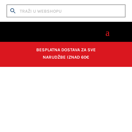
BESPLATNA DOSTAVA ZA SVE
NARUDŽBE IZNAD 60€
Home
/
Crtanje i skiciranje
/
Drvene bojice
/
Polychromos
/ Boje drvene polychromos Faber Castell
235 Cold grey VI