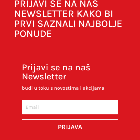
PRIJAVI SE NA NAŠ
NEWSLETTER KAKO BI
PRVI SAZNALI NAJBOLJE
PONUDE
Naziv
*
E-pošta
*
Prijavi se na naš
Newsletter
budi u toku s novostima i akcijama
Spremi moje ime, e-poštu i web-stranicu u
ovom internet pregledniku za sljedeći put kada
budem komentirao.
PRIJAVA
SUBMIT