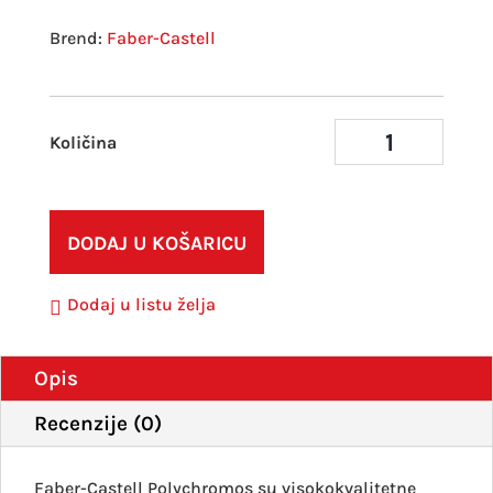
Faber-Castell
Boje
drve
poly
Fabe
DODAJ U KOŠARICU
Caste
235
Dodaj u listu želja
Cold
grey
VI
Opis
količ
Recenzije (0)
Faber-Castell Polychromos su visokokvalitetne