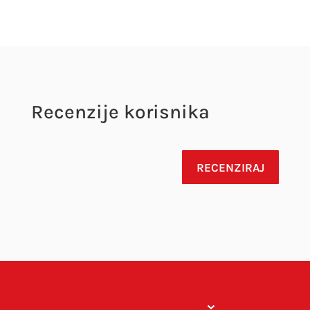
Recenzije korisnika
RECENZIRAJ
Vaša adresa e-pošte neće biti objavljena.
Obavezna polja su označena sa
* (obavezno)
Your rating
Your review
*