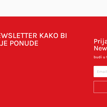
bavezna polja su označena sa
* (obavezno)
NEWSLETTER KAKO BI
Prij
LJE PONUDE
New
budi u 
cu u ovom internet pregledniku za sljedeći put kada budem 