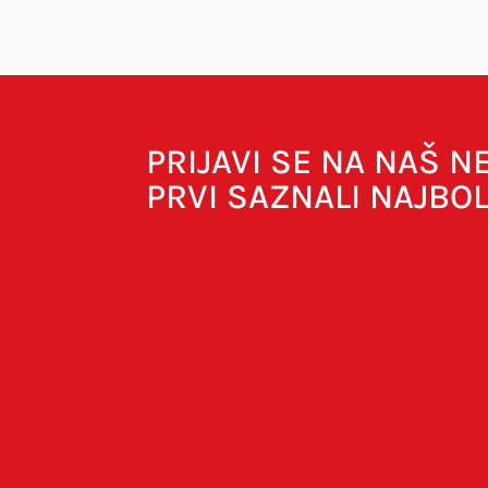
Vaša adresa e-pošte neće biti objavljena.
O
PRIJAVI SE NA NAŠ 
PRVI SAZNALI NAJBO
Spremi moje ime, e-poštu i web-strani