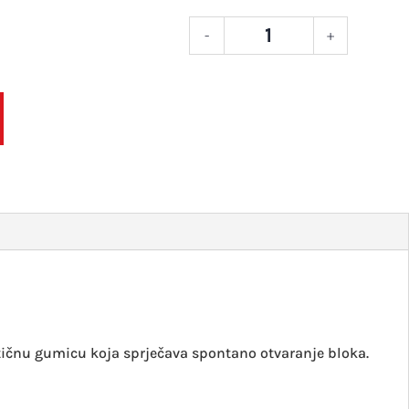
-
+
Blok
Art
Creatio
knjiga
za
skicira
žuta
140g
12x12
količin
astičnu gumicu koja sprječava spontano otvaranje bloka.