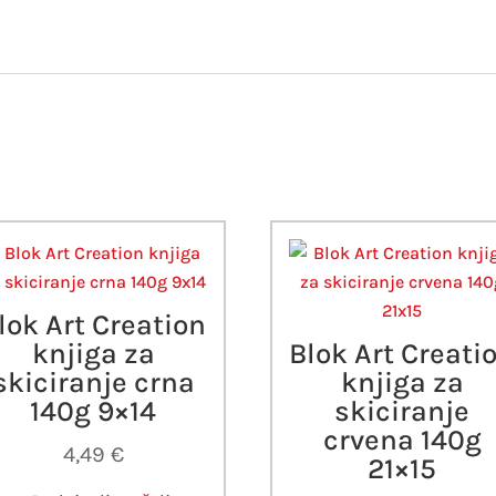
lok Art Creation
knjiga za
Blok Art Creati
skiciranje crna
knjiga za
140g 9×14
skiciranje
crvena 140g
4,49
€
21×15