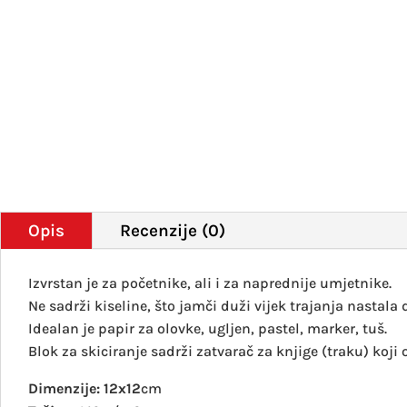
Opis
Recenzije (0)
Izvrstan je za početnike, ali i za naprednije umjetnike.
Ne sadrži kiseline, što jamči duži vijek trajanja nastala d
Idealan je papir za olovke, ugljen, pastel, marker, tuš.
Blok za skiciranje sadrži zatvarač za knjige (traku) koj
Dimenzije: 12x12
cm