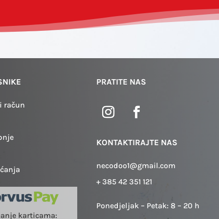
SNIKE
PRATITE NAS
i račun
pnje
KONTAKTIRAJTE NAS
necodoo1@gmail.com
aćanja
+ 385 42 351 121
Ponedjeljak – Petak: 8 – 20 h
ćanje karticama: