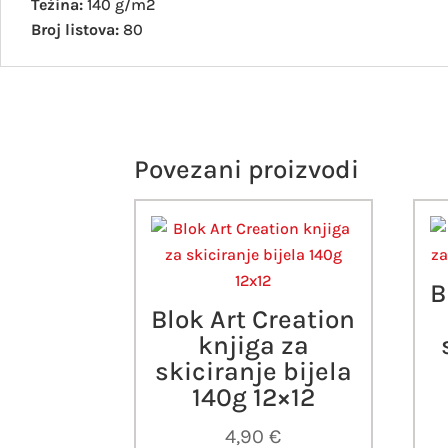
Težina:
140 g/m2
Broj listova:
80
Povezani proizvodi
B
Blok Art Creation
knjiga za
skiciranje bijela
140g 12×12
4,90
€