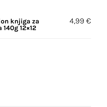
4,99
€
ion knjiga za
a 140g 12×12