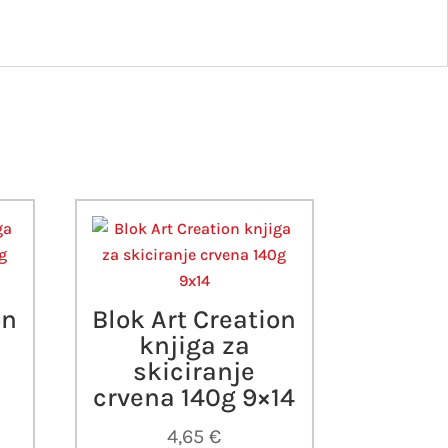
on
Blok Art Creation
knjiga za
skiciranje
crvena 140g 9×14
4,65
€