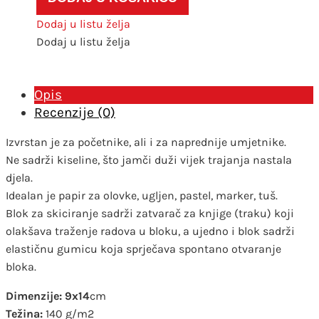
knjiga
Dodaj u listu želja
za
Dodaj u listu želja
skiciranje
roza
9x14
Opis
količina
Recenzije (0)
Izvrstan je za početnike, ali i za naprednije umjetnike.
Ne sadrži kiseline, što jamči duži vijek trajanja nastala
djela.
Idealan je papir za olovke, ugljen, pastel, marker, tuš.
Blok za skiciranje sadrži zatvarač za knjige (traku) koji
olakšava traženje radova u bloku, a ujedno i blok sadrži
elastičnu gumicu koja sprječava spontano otvaranje
bloka.
Dimenzije: 9x14
cm
Težina:
140 g/m2