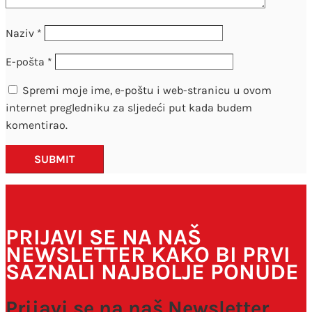
Naziv
*
E-pošta
*
Spremi moje ime, e-poštu i web-stranicu u ovom
internet pregledniku za sljedeći put kada budem
komentirao.
SUBMIT
PRIJAVI SE NA NAŠ
NEWSLETTER KAKO BI PRVI
SAZNALI NAJBOLJE PONUDE
Prijavi se na naš Newsletter