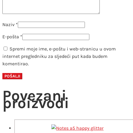
Naziv
*
E-pošta
*
Spremi moje ime, e-poštu i web-stranicu u ovom
internet pregledniku za sljedeći put kada budem
komentirao.
Povezani
proizvodi