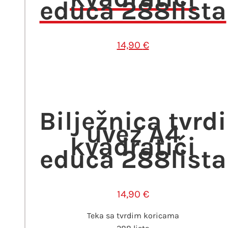
educa 288lista
14,90
€
Bilježnica tvrdi
uvez A4
kvadratići
educa 288lista
14,90
€
Teka sa tvrdim koricama