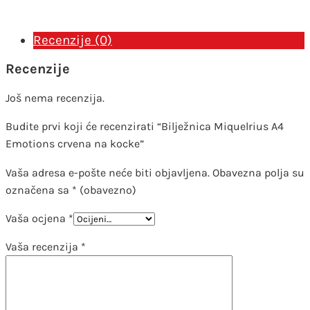
kocke
količina
Recenzije (0)
Recenzije
Još nema recenzija.
Budite prvi koji će recenzirati “Bilježnica Miquelrius A4
Emotions crvena na kocke”
Vaša adresa e-pošte neće biti objavljena.
Obavezna polja su
označena sa
* (obavezno)
Vaša ocjena
*
Vaša recenzija
*