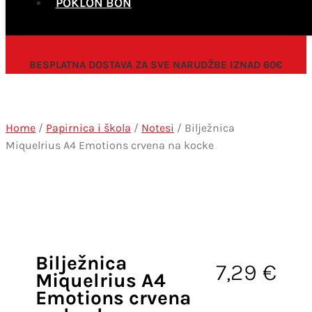
POKLON BON
BESPLATNA DOSTAVA ZA SVE NARUDŽBE IZNAD 60€
Home
/
Papirnica i škola
/
Notesi
/ Bilježnica
Miquelrius A4 Emotions crvena na kocke
Bilježnica
7,29
€
Miquelrius A4
Emotions crvena