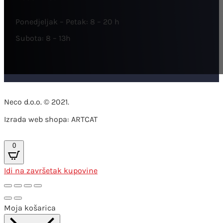
Ponedjeljak – Petak: 8 – 20 h
Subota: 8 – 13h
Neco d.o.o. © 2021.
Izrada web shopa: ARTCAT
0
Idi na završetak kupovine
Moja košarica