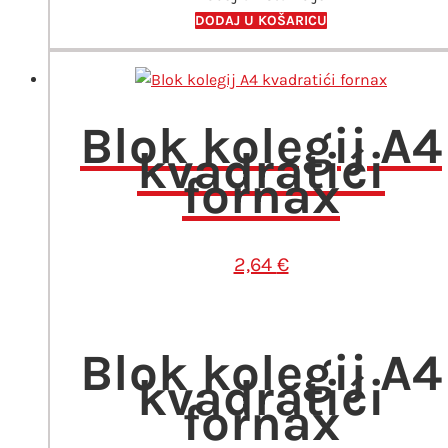
DODAJ U KOŠARICU
Blok kolegij A4
kvadratići
fornax
2,64
€
Blok kolegij A4
kvadratići
fornax