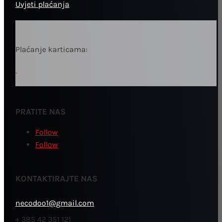
Uvjeti plaćanja
Plaćanje karticama:
PRATITE NAS
Follow
Follow
KONTAKTIRAJTE NAS
necodoo1@gmail.com
+ 385 42 351 121