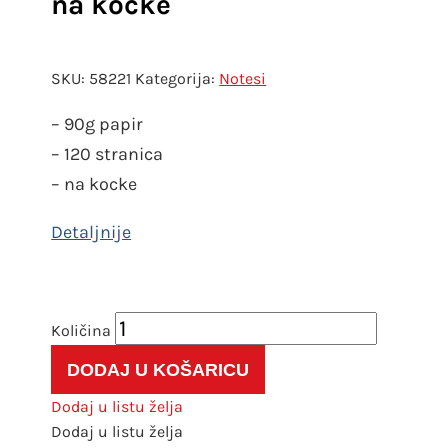
na kocke
SKU:
58221
Kategorija:
Notesi
– 90g papir
– 120 stranica
– na kocke
Bilježnica
Miquelrius
DODAJ U KOŠARICU
A4
Emotions
Dodaj u listu želja
crvena
Dodaj u listu želja
na