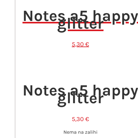
Notes a5 happ
glitter
5,30
€
Notes a5 happ
glitter
5,30
€
Nema na zalihi