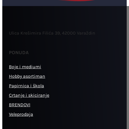
Ulica Krešimira Filića 39, 42000 Varaždin
PONUDA
Boje i mediumi
Hobby asortiman
Papirnica i škola
Crtanje i skiciranje
BRENDOVI
Veleprodaja