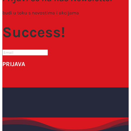
budi u toku s novostima i akcijama
Success!
PRIJAVA