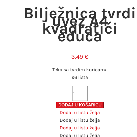
Bilježnica tvrdi
uvez A4
kvadratići
educa
3,49
€
Teka sa tvrdim koricama
96 lista
Bilježnica
tvrdi
uvez
DODAJ U KOŠARICU
Dodaj u listu želja
A4
Dodaj u listu želja
kvadratići
Dodaj u listu želja
educa
Dodaj u listu želja
količina