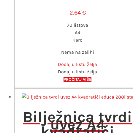
2,64
€
70 listova
A4
Karo
Nema na zalihi
Dodaj u listu želja
Dodaj u listu želja
PROČITAJ VIŠE
Bilježnica tvrdi
uvez A4
kvadratići