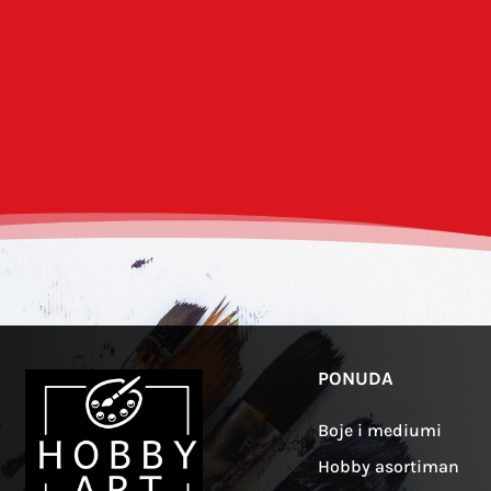
Spremi moje ime, e-poštu i web-strani
PONUDA
Boje i mediumi
Hobby asortiman