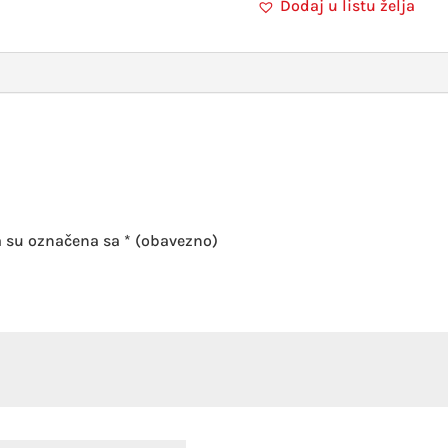
Dodaj u listu želja
a su označena sa
* (obavezno)