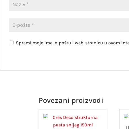
Spremi moje ime, e-poštu i web-stranicu u ovom int
Povezani proizvodi
J