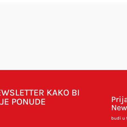
bavezna polja su označena sa
* (obavezno)
NEWSLETTER KAKO BI
Prij
LJE PONUDE
New
budi u 