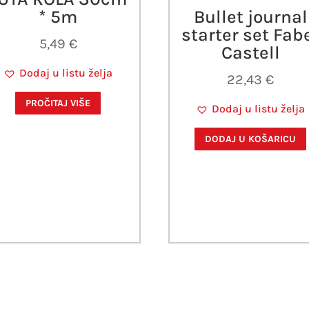
* 5m
Bullet journal
starter set Fab
5,49
€
Castell
Dodaj u listu želja
22,43
€
PROČITAJ VIŠE
Dodaj u listu želja
DODAJ U KOŠARICU