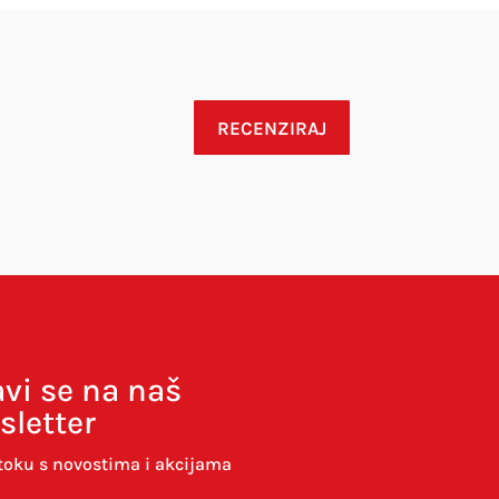
RECENZIRAJ
avi se na naš
sletter
toku s novostima i akcijama