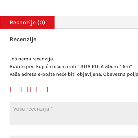
Recenzije (0)
Recenzije
Još nema recenzija.
Budite prvi koji će recenzirati “JUTA ROLA 50cm * 5m”
Vaša adresa e-pošte neće biti objavljena.
Obavezna polj