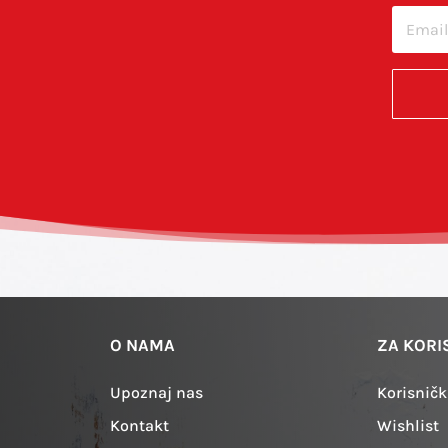
cu u ovom internet pregledniku za sljedeći put kada budem 
O NAMA
ZA KORI
Upoznaj nas
Korisničk
Kontakt
Wishlist