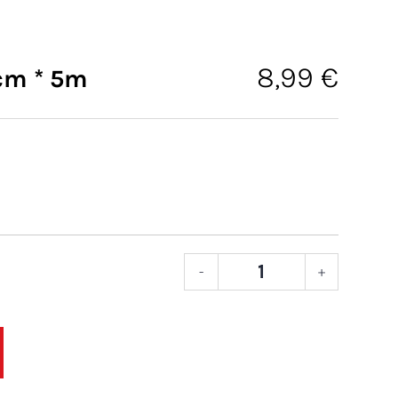
8,99
€
cm * 5m
-
+
JUTA
ROLA
50cm
*
5m
količin