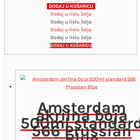
akrilne
DODAJ U KOŠARICU
Dodaj u listu želja
boje
Dodaj u listu želja
set
Dodaj u listu želja
10kom
Dodaj u listu želja
količina
DODAJ U KOŠARICU
Amsterdam
akrilna boja
500ml standar
566 Prussian
Blue