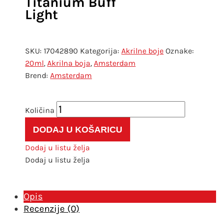
Titanium Buff
Light
SKU:
17042890
Kategorija:
Akrilne boje
Oznake:
20ml
,
Akrilna boja
,
Amsterdam
Amsterdam
Amsterdam
akrilna
DODAJ U KOŠARICU
boja
20ml
Dodaj u listu želja
289
Dodaj u listu želja
Titanium
Buff
Light
Opis
količina
Recenzije (0)