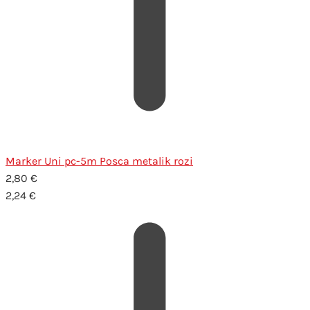
Marker Uni pc-5m Posca metalik rozi
2,80
€
2,24
€