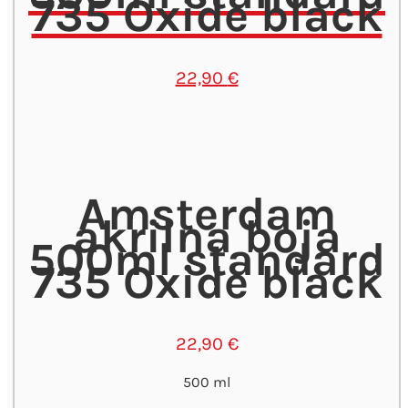
735 Oxide black
22,90
€
Amsterdam
akrilna boja
500ml standard
735 Oxide black
22,90
€
500 ml