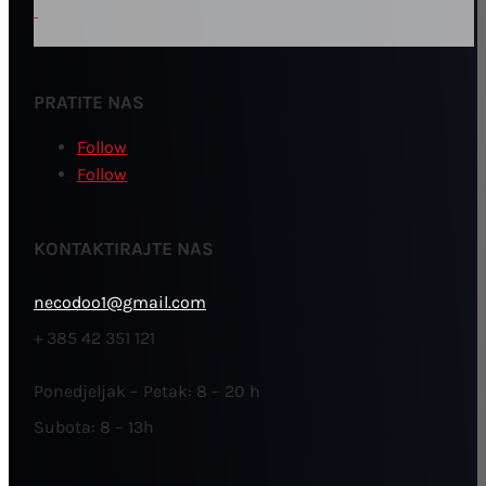
PRATITE NAS
Follow
Follow
KONTAKTIRAJTE NAS
necodoo1@gmail.com
+ 385 42 351 121
Ponedjeljak – Petak: 8 – 20 h
Subota: 8 – 13h