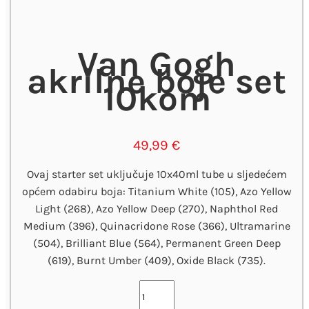
Van Gogh
akrilne boje set
10kom
49,99
€
Ovaj starter set uključuje 10x40ml tube u sljedećem
općem odabiru boja: Titanium White (105), Azo Yellow
Light (268), Azo Yellow Deep (270), Naphthol Red
Medium (396), Quinacridone Rose (366), Ultramarine
(504), Brilliant Blue (564), Permanent Green Deep
(619), Burnt Umber (409), Oxide Black (735).
Van
Gogh