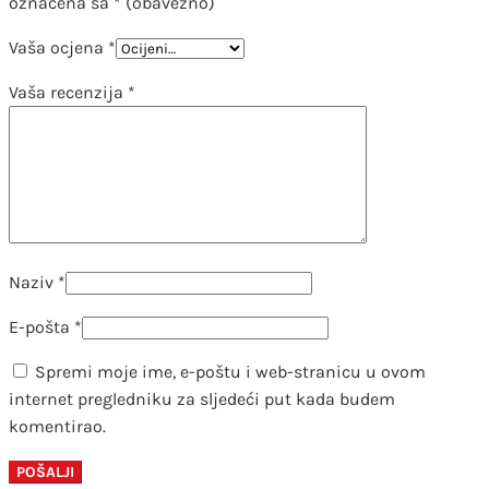
označena sa
* (obavezno)
Vaša ocjena
*
Vaša recenzija
*
Naziv
*
E-pošta
*
Spremi moje ime, e-poštu i web-stranicu u ovom
internet pregledniku za sljedeći put kada budem
komentirao.