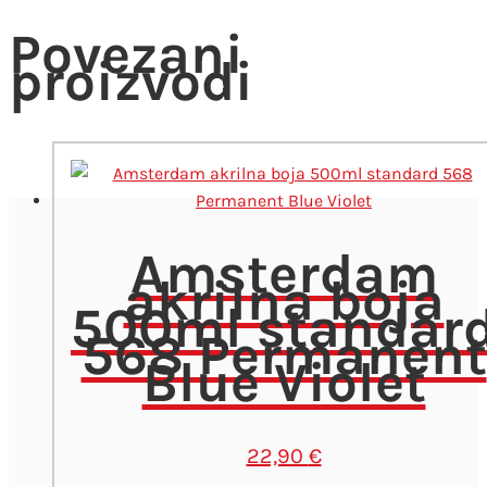
Povezani
proizvodi
Amsterdam
akrilna boja
500ml standar
568 Permanent
Blue Violet
22,90
€