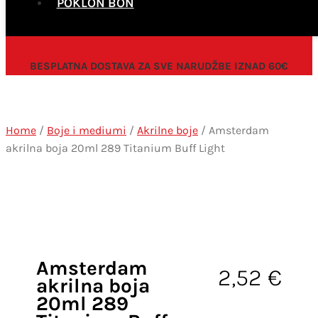
POKLON BON
BESPLATNA DOSTAVA ZA SVE NARUDŽBE IZNAD 60€
Home
/
Boje i mediumi
/
Akrilne boje
/ Amsterdam
akrilna boja 20ml 289 Titanium Buff Light
Amsterdam
2,52
€
akrilna boja
20ml 289