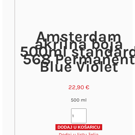
Amsterdam
akrilna boja
500ml standar
568 Permanent
Blue Violet
22,90
€
500 ml
Amsterdam
akrilna
boja
DODAJ U KOŠARICU
Dodaj u listu želja
500ml