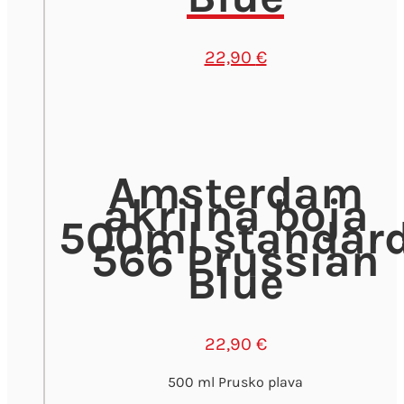
22,90
€
Amsterdam
akrilna boja
500ml standar
566 Prussian
Blue
22,90
€
500 ml Prusko plava