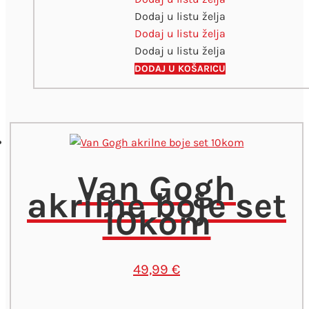
Dodaj u listu želja
standard
Dodaj u listu želja
568
Dodaj u listu želja
Permanent
Blue
DODAJ U KOŠARICU
Violet
količina
Van Gogh
akrilne boje set
10kom
49,99
€