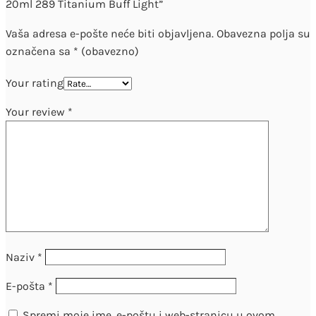
20ml 289 Titanium Buff Light”
Vaša adresa e-pošte neće biti objavljena.
Obavezna polja su
označena sa
* (obavezno)
Your rating
Your review
*
Naziv
*
E-pošta
*
Spremi moje ime, e-poštu i web-stranicu u ovom