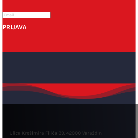
PRIJAVA
Ulica Krešimira Filića 39, 42000 Varaždin