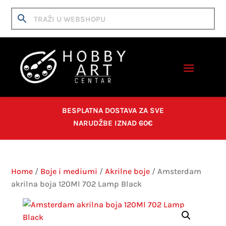
BESPLATNA DOSTAVA ZA SVE
NARUDŽBE IZNAD 60€
Home
/
Boje i mediumi
/
Akrilne boje
/ Amsterdam
akrilna boja 120Ml 702 Lamp Black