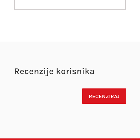
Recenzije korisnika
RECENZIRAJ
Vaša adresa e-pošte neće biti objavljena.
Obavezna polja su označena sa
* (obavezno)