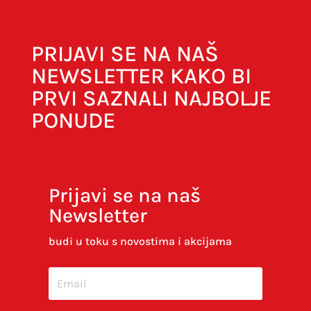
PRIJAVI SE NA NAŠ
NEWSLETTER KAKO BI
PRVI SAZNALI NAJBOLJE
PONUDE
Prijavi se na naš
Newsletter
Spremi moje ime, e-poštu i web-stranicu u
ovom internet pregledniku za sljedeći put kada
budi u toku s novostima i akcijama
budem komentirao.
SUBMIT