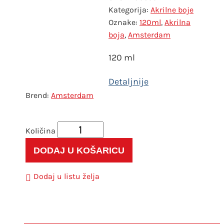
Kategorija:
Akrilne boje
Oznake:
120ml
,
Akrilna
boja
,
Amsterdam
120 ml
Amsterdam
Amsterdam
akrilna
DODAJ U KOŠARICU
boja
120Ml
Dodaj u listu želja
399
Naphtol
Red
Deep