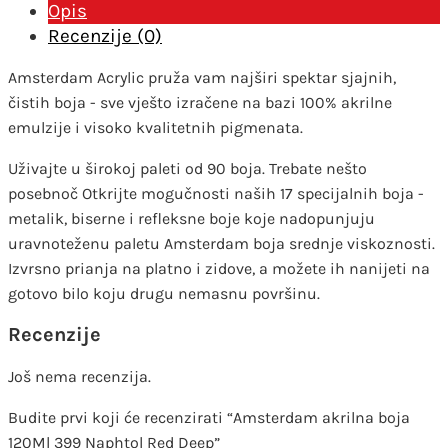
količina
Opis
Recenzije (0)
Amsterdam Acrylic pruža vam najširi spektar sjajnih,
čistih boja - sve vješto izračene na bazi 100% akrilne
emulzije i visoko kvalitetnih pigmenata.
Uživajte u širokoj paleti od 90 boja. Trebate nešto
posebnoč Otkrijte mogučnosti naših 17 specijalnih boja -
metalik, biserne i refleksne boje koje nadopunjuju
uravnoteženu paletu Amsterdam boja srednje viskoznosti.
Izvrsno prianja na platno i zidove, a možete ih nanijeti na
gotovo bilo koju drugu nemasnu površinu.
Recenzije
Još nema recenzija.
Budite prvi koji će recenzirati “Amsterdam akrilna boja
120Ml 399 Naphtol Red Deep”