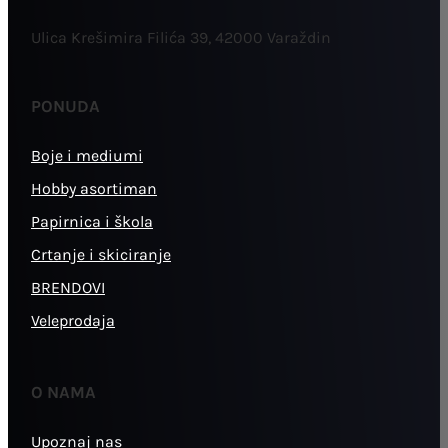
Ulica Krešimira Filića 39, 42000 Varaždin
PONUDA
Boje i mediumi
Hobby asortiman
Papirnica i škola
Crtanje i skiciranje
BRENDOVI
Veleprodaja
O NAMA
Upoznaj nas