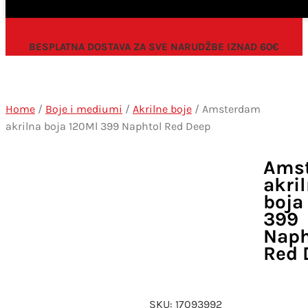
BESPLATNA DOSTAVA ZA SVE NARUDŽBE IZNAD 60€
Home
/
Boje i mediumi
/
Akrilne boje
/ Amsterdam
akrilna boja 120Ml 399 Naphtol Red Deep
Ams
akri
boja
399
Naph
Red 
SKU:
17093992