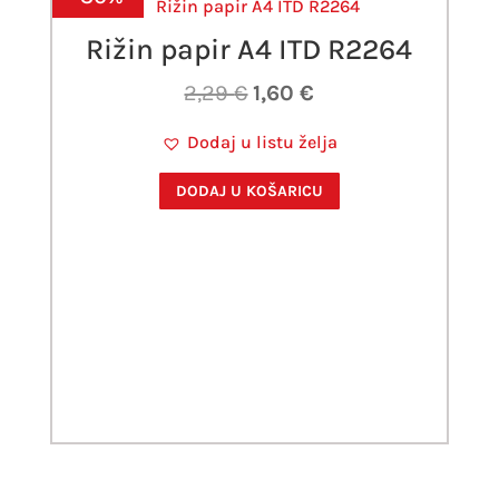
Rižin papir A4 ITD R2264
Izvorna
Trenutna
2,29
€
1,60
€
cijena
cijena
Dodaj u listu želja
bila
je:
je:
1,60 €.
DODAJ U KOŠARICU
2,29 €.