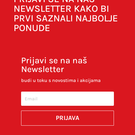
NEWSLETTER KAKO BI
PRVI SAZNALI NAJBOLJE
PONUDE
Prijavi se na naš
Newsletter
Spremi moje ime, e-poštu i web-stranicu u
ovom internet pregledniku za sljedeći put kada
budi u toku s novostima i akcijama
budem komentirao.
SUBMIT
PRIJAVA