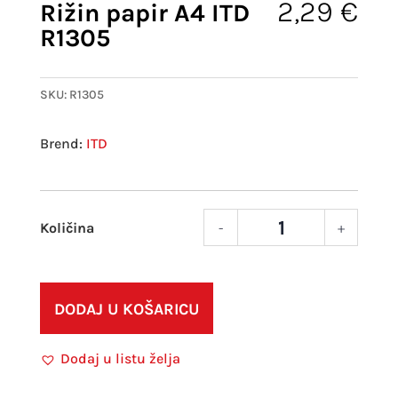
2,29
€
Rižin papir A4 ITD
R1305
SKU:
R1305
ITD
-
+
Rižin
papir
A4
ITD
DODAJ U KOŠARICU
R130
količ
Dodaj u listu želja