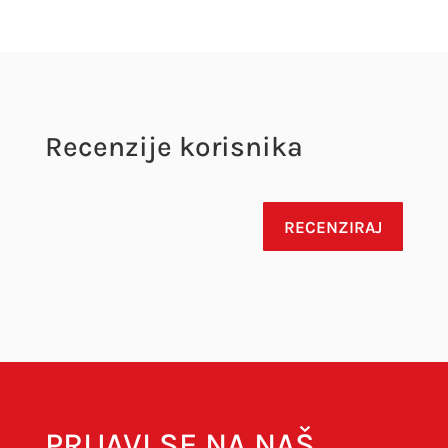
Recenzije korisnika
RECENZIRAJ
Vaša adresa e-pošte neće biti objavljena.
Obavezna polja su označena sa
* (obavezno)
PRIJAVI SE NA NAŠ