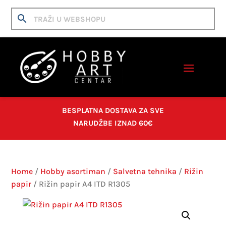
BESPLATNA DOSTAVA ZA SVE
NARUDŽBE IZNAD 60€
Home
/
Hobby asortiman
/
Salvetna tehnika
/
Rižin
papir
/ Rižin papir A4 ITD R1305