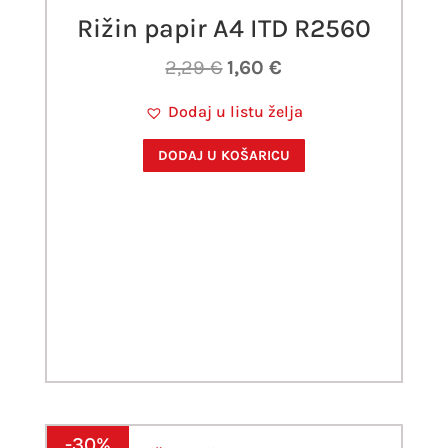
Rižin papir A4 ITD R2560
Izvorna
Trenutna
2,29
€
1,60
€
cijena
cijena
Dodaj u listu želja
bila
je:
je:
1,60 €.
DODAJ U KOŠARICU
2,29 €.
-30%