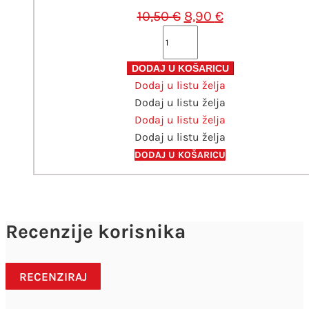
Izvorna
Trenutna
10,50
€
8,90
€
cijena
cijena
TO-
bila
je:
DO
je:
8,90 €.
FLEUR
DODAJ U KOŠARICU
10,50 €.
Dodaj u listu želja
Chalky
Dodaj u listu želja
look
Dodaj u listu želja
boja
Dodaj u listu želja
130ml
Grey
DODAJ U KOŠARICU
white
količina
Recenzije korisnika
RECENZIRAJ