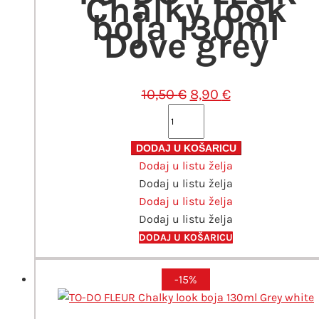
Chalky look
boja 130ml
Dove grey
Izvorna
Trenutna
10,50
€
8,90
€
cijena
cijena
TO-
bila
je:
DO
je:
8,90 €.
FLEUR
DODAJ U KOŠARICU
10,50 €.
Dodaj u listu želja
Chalky
Dodaj u listu želja
look
Dodaj u listu želja
boja
Dodaj u listu želja
130ml
Dove
DODAJ U KOŠARICU
grey
količina
-15%