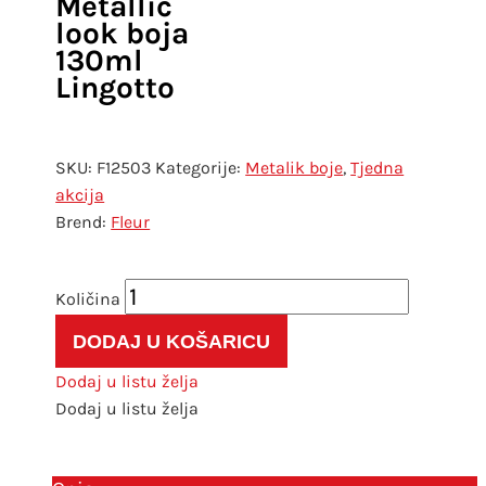
Metallic
look boja
130ml
Lingotto
SKU:
F12503
Kategorije:
Metalik boje
,
Tjedna
akcija
Fleur
TO-
DO
DODAJ U KOŠARICU
FLEUR
Metallic
Dodaj u listu želja
look
Dodaj u listu želja
boja
130ml
Lingotto