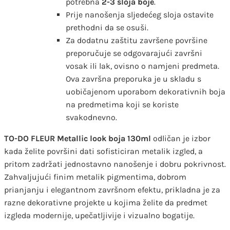
potrebna
2-3 sloja boje
.
Prije nanošenja sljedećeg sloja ostavite
prethodni da se osuši.
Za dodatnu zaštitu završene površine
preporučuje se odgovarajući završni
vosak ili lak, ovisno o namjeni predmeta.
Ova završna preporuka je u skladu s
uobičajenom uporabom dekorativnih boja
na predmetima koji se koriste
svakodnevno.
TO-DO FLEUR Metallic look boja 130ml
odličan je izbor
kada želite površini dati sofisticiran metalik izgled, a
pritom zadržati jednostavno nanošenje i dobru pokrivnost.
Zahvaljujući finim metalik pigmentima, dobrom
prianjanju i elegantnom završnom efektu, prikladna je za
razne dekorativne projekte u kojima želite da predmet
izgleda modernije, upečatljivije i vizualno bogatije.