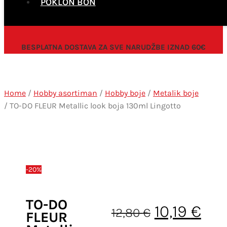
POKLON BON
BESPLATNA DOSTAVA ZA SVE NARUDŽBE IZNAD 60€
Home
/
Hobby asortiman
/
Hobby boje
/
Metalik boje
/ TO-DO FLEUR Metallic look boja 130ml Lingotto
-20%
TO-DO
Izvorna ci
Tre
10,19
€
12,80
€
FLEUR