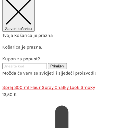
Zatvori košaricu
Tvoja košarica je prazna
Košarica je prazna.
Kupon za popust?
Primijeni
Možda će vam se svidjeti i sljedeći proizvodi!
Sprej 300 ml Fleur Spray Chalky Look Smoky
13,50
€