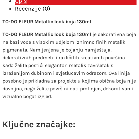
Opis
količina
Recenzije (0)
TO-DO FLEUR Metallic look boja 130ml
TO-DO FLEUR Metallic look boja 130ml
je dekorativna boja
na bazi vode s visokim udjelom iznimno finih metalik
pigmenata. Namijenjena je bojanju namještaja,
dekorativnih predmeta i različitih kreativnih površina
kada želite postići elegantan metalik završetak s
izraženijom dubinom i svjetlucavim odrazom. Ova linija
posebno je prikladna za projekte u kojima obična boja nije
dovoljna, nego želite površini dati profinjen, dekorativan i
vizualno bogat izgled.
Ključne značajke: