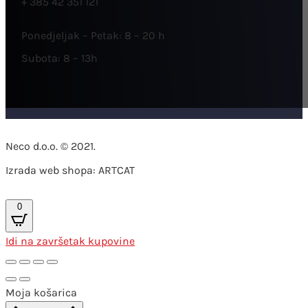
+ 385 42 351 121
Ponedjeljak – Petak: 8 – 20 h
Subota: 8 – 13h
Neco d.o.o. © 2021.
Izrada web shopa: ARTCAT
0
Idi na završetak kupovine
Moja košarica