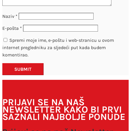
Naziv
*
E-pošta
*
Spremi moje ime, e-poštu i web-stranicu u ovom
internet pregledniku za sljedeći put kada budem
komentirao.
SUBMIT
PRIJAVI SE NA NAŠ
NEWSLETTER KAKO BI PRVI
SAZNALI NAJBOLJE PONUDE