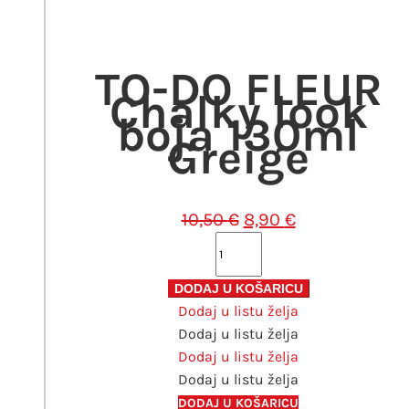
je:
8,90 €.
10,50 €.
TO-DO FLEUR
Chalky look
boja 130ml
Greige
Izvorna
Trenutna
10,50
€
8,90
€
cijena
cijena
TO-
bila
je:
DO
je:
8,90 €.
FLEUR
DODAJ U KOŠARICU
10,50 €.
Dodaj u listu želja
Chalky
Dodaj u listu želja
look
Dodaj u listu želja
boja
Dodaj u listu želja
130ml
Greige
DODAJ U KOŠARICU