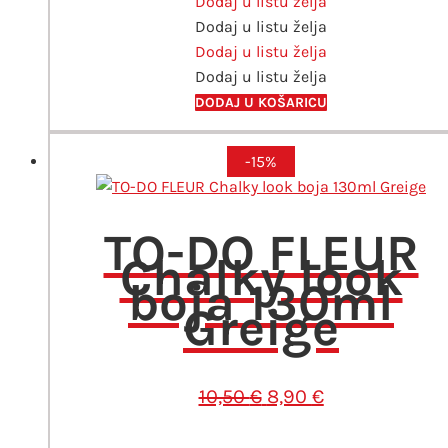
20,90 €.
Dodaj u listu želja
lak
Dodaj u listu želja
330ml
Dodaj u listu želja
količina
Dodaj u listu želja
DODAJ U KOŠARICU
-15%
TO-DO FLEUR
Chalky look
boja 130ml
Greige
Izvorna
Trenutna
10,50
€
8,90
€
cijena
cijena
bila
je: