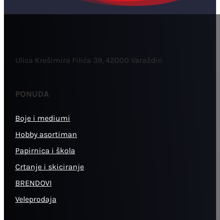
Ulica Krešimira Filića 39, 42000 Varaždin
PONUDA
Boje i mediumi
Hobby asortiman
Papirnica i škola
Crtanje i skiciranje
BRENDOVI
Veleprodaja