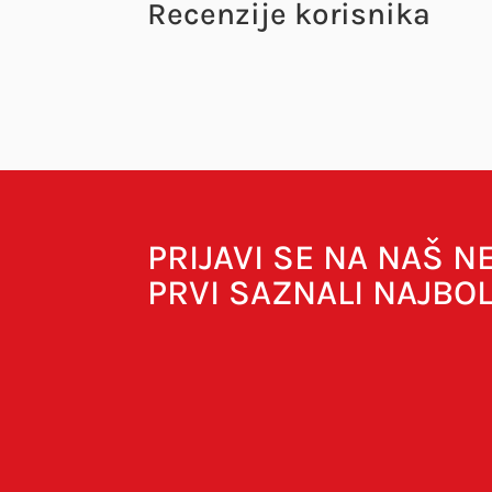
Recenzije korisnika
Vaša adresa e-pošte neće biti objavljena.
O
Your rating
Your review
*
PRIJAVI SE NA NAŠ 
PRVI SAZNALI NAJBO
Naziv
*
E-pošta
*
Spremi moje ime, e-poštu i web-strani