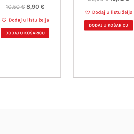
Izvorna
Trenutna
cijena
c
10,50
€
8,90
€
Dodaj u listu želja
cijena
cijena
bila
je
Dodaj u listu želja
bila
je:
je:
16
DODAJ U KOŠARICU
je:
8,90 €.
20,90 €.
DODAJ U KOŠARICU
10,50 €.