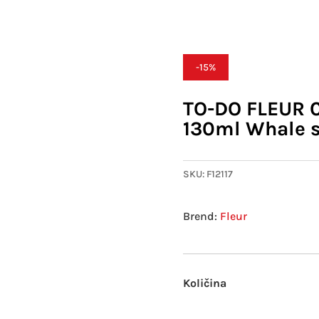
eral chalky
/ TO-DO FLEUR Chalky look boja 130ml Whale so
-15%
TO-DO FLEUR C
130ml Whale 
SKU:
F12117
Fleur