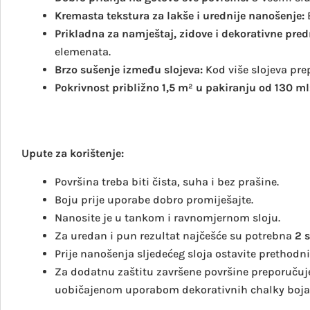
Kremasta tekstura za lakše i urednije nanošenje:
Prikladna za namještaj, zidove i dekorativne pre
elemenata.
Brzo sušenje između slojeva:
Kod više slojeva pr
Pokrivnost približno 1,5 m² u pakiranju od 130 ml
Upute za korištenje:
Površina treba biti čista, suha i bez prašine.
Boju prije uporabe dobro promiješajte.
Nanosite je u tankom i ravnomjernom sloju.
Za uredan i pun rezultat najčešće su potrebna
2 s
Prije nanošenja sljedećeg sloja ostavite prethodni
Za dodatnu zaštitu završene površine preporučuje
uobičajenom uporabom dekorativnih chalky boja 