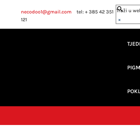
Traži u w
necodoo1@gmail.com
tel: + 385 42 351
121
×
TJED
PIGM
POKL