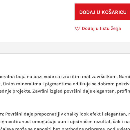
DODAJ U KOŠARICU
Dodaj u listu želja
eralna boja na bazi vode sa izrazitim mat završetkom. Namij
a, finim mineralima i pigmentima odlikuje se dobrom pokrivn
dnje projekte. Završni izgled površini daje elegantan, profin
om:
Površini daje prepoznatljiv chalky look efekt i elegantan, 
pigmentiranost omogućuje pun i ujednačen rezultat, čak i 
učajeva može se nanositi bez prethodne pripreme, pod uvjeto