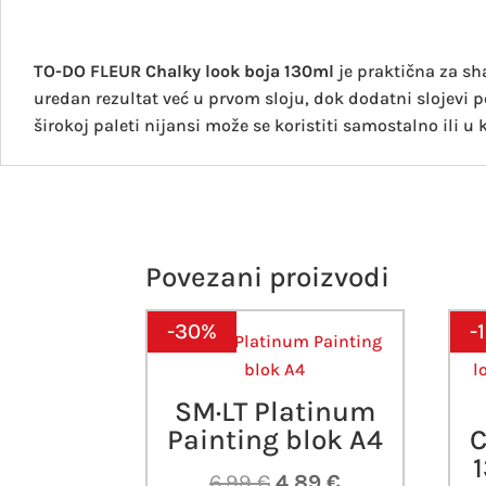
TO-DO FLEUR Chalky look boja 130ml
je praktična za sh
uredan rezultat već u prvom sloju, dok dodatni slojevi po
širokoj paleti nijansi može se koristiti samostalno ili u 
Povezani proizvodi
-30%
-
SM·LT Platinum
Painting blok A4
C
Izvorna
Trenutna
6,99
€
4,89
€