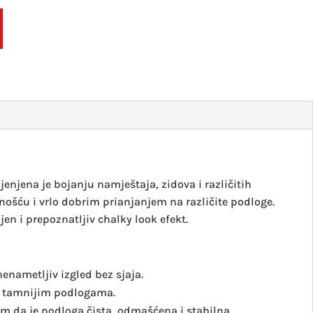
FLEUR
Chalky
look
boja
130ml
Whale
song
količin
enjena je bojanju namještaja, zidova i različitih
ošću i vrlo dobrim prianjanjem na različite podloge.
jen i prepoznatljiv chalky look efekt.
nenametljiv izgled bez sjaja.
na tamnijim podlogama.
m da je podloga čista, odmašćena i stabilna.