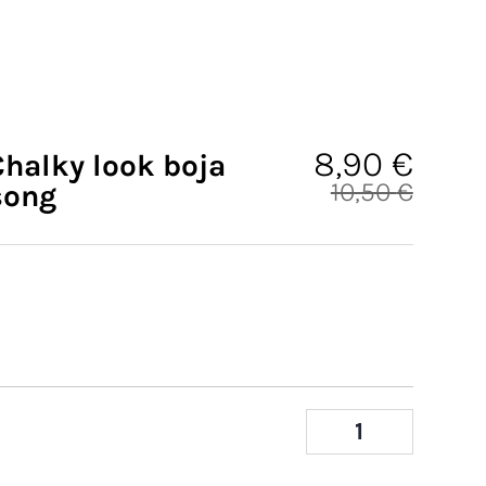
ng
8,90
€
halky look boja
10,50
€
song
Izvorna cije
Trenutna ci
TO-
DO