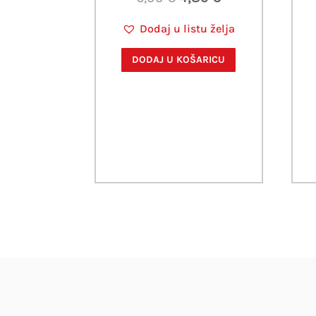
cijena
cijena
Dodaj u listu želja
bila
je:
je:
4,89 €.
DODAJ U KOŠARICU
6,99 €.