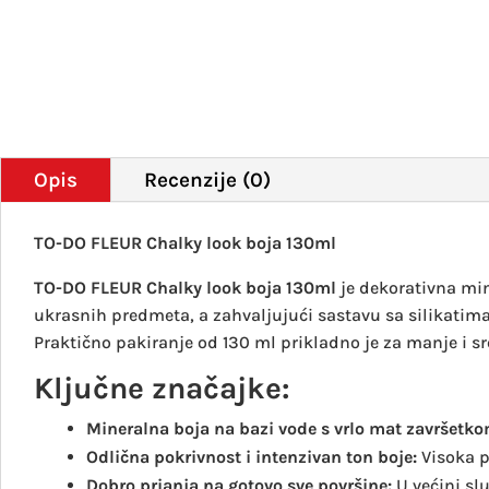
Opis
Recenzije (0)
TO-DO FLEUR Chalky look boja 130ml
TO-DO FLEUR Chalky look boja 130ml
je dekorativna min
ukrasnih predmeta, a zahvaljujući sastavu sa silikatim
Praktično pakiranje od 130 ml prikladno je za manje i sre
Ključne značajke:
Mineralna boja na bazi vode s vrlo mat završetk
Odlična pokrivnost i intenzivan ton boje:
Visoka 
Dobro prianja na gotovo sve površine:
U većini sl