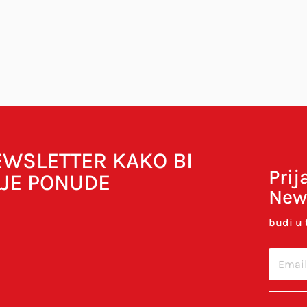
bavezna polja su označena sa
* (obavezno)
NEWSLETTER KAKO BI
Prij
LJE PONUDE
New
budi u 
cu u ovom internet pregledniku za sljedeći put kada budem 