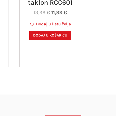
taklon RCC601
ijena
:
Izvorna
Trenutna
19,99
€
11,99
€
,72 €.
cijena
cijena
Dodaj u listu želja
bila
je:
je:
11,99 €.
DODAJ U KOŠARICU
19,99 €.