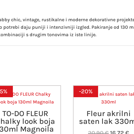
abby chic, vintage, rustikalne i moderne dekorativne projek
 potrebi daju puniji i intenzivniji izgled. Pakiranje od 130 m
kombinaciji s drugim tonovima iz iste linije.
15%
-20%
TO-DO FLEUR
Fleur akrilni
halky look boja
saten lak 330
130ml Magnoila
Izvorna
T
20,90
€
16,72
€