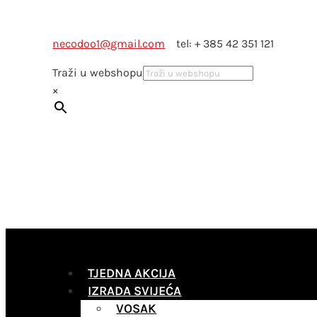
necodoo1@gmail.com
tel: + 385 42 351 121
Traži u webshopu
×
TJEDNA AKCIJA
IZRADA SVIJEĆA
VOSAK