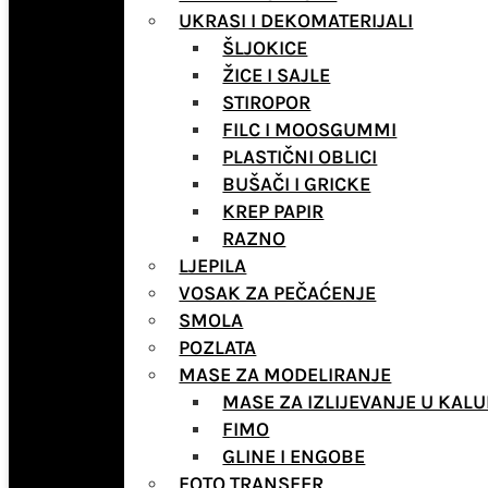
UKRASI I DEKOMATERIJALI
ŠLJOKICE
ŽICE I SAJLE
STIROPOR
FILC I MOOSGUMMI
PLASTIČNI OBLICI
BUŠAČI I GRICKE
KREP PAPIR
RAZNO
LJEPILA
VOSAK ZA PEČAĆENJE
SMOLA
POZLATA
MASE ZA MODELIRANJE
MASE ZA IZLIJEVANJE U KALU
FIMO
GLINE I ENGOBE
FOTO TRANSFER