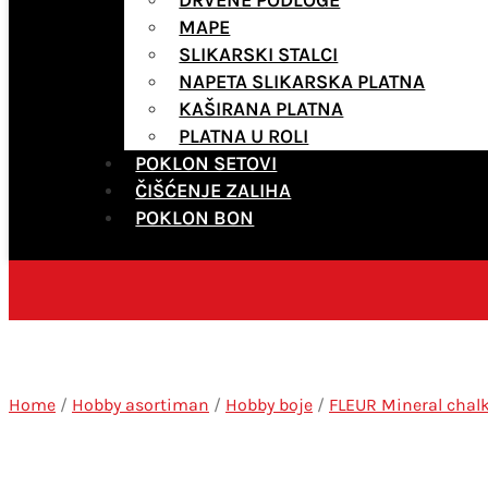
MAPE
SLIKARSKI STALCI
NAPETA SLIKARSKA PLATNA
KAŠIRANA PLATNA
PLATNA U ROLI
POKLON SETOVI
ČIŠĆENJE ZALIHA
POKLON BON
Home
/
Hobby asortiman
/
Hobby boje
/
FLEUR Mineral chal