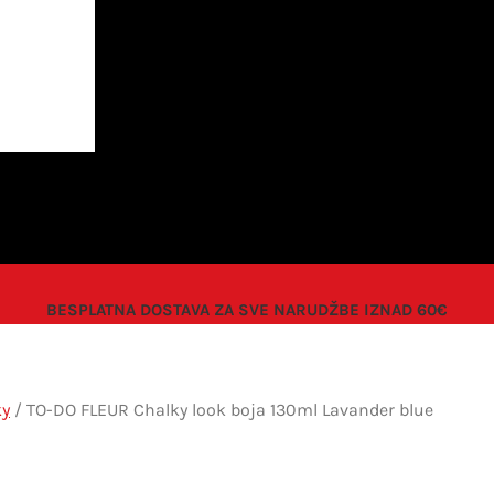
BESPLATNA DOSTAVA ZA SVE NARUDŽBE IZNAD 60€
ky
/ TO-DO FLEUR Chalky look boja 130ml Lavander blue