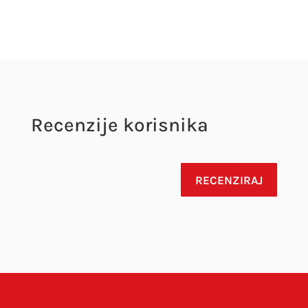
Recenzije korisnika
RECENZIRAJ
Vaša adresa e-pošte neće biti objavljena.
Obavezna polja su označena sa
* (obavezno)