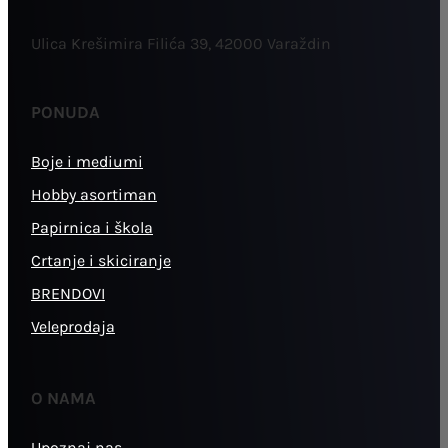
Ulica Krešimira Filića 39, 42000 Varaždin
PONUDA
Boje i mediumi
Hobby asortiman
Papirnica i škola
Crtanje i skiciranje
BRENDOVI
Veleprodaja
O NAMA
Upoznaj nas