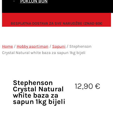
POKLON BON
BESPLATNA DOSTAVA ZA SVE NARUDŽBE IZNAD 60€
Home
/
Hobby asortiman
/
Sapuni
/ Stephenson
Crystal Natural white baza za sapun 1kg bijeli
Stephenson
12,90
€
Crystal Natural
white baza za
sapun 1kg bijeli