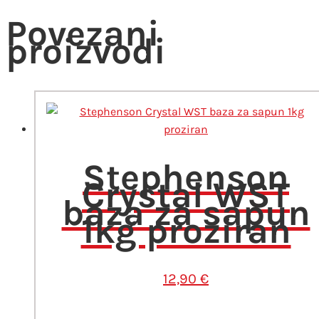
Povezani
proizvodi
Stephenson
Crystal WST
baza za sapun
1kg proziran
12,90
€