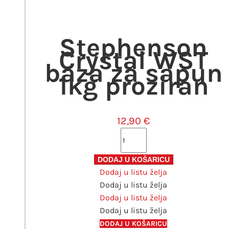
Stephenson
Crystal WST
baza za sapun
1kg proziran
12,90
€
Stephenson
Crystal
WST
DODAJ U KOŠARICU
Dodaj u listu želja
baza
Dodaj u listu želja
za
Dodaj u listu želja
sapun
Dodaj u listu želja
1kg
proziran
DODAJ U KOŠARICU