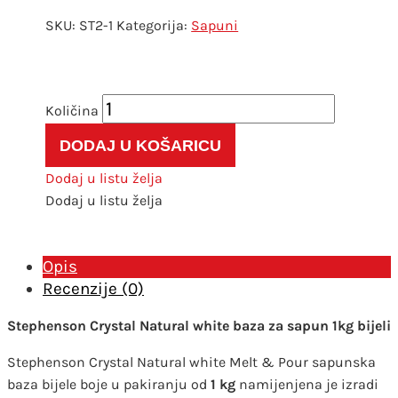
SKU:
ST2-1
Kategorija:
Sapuni
Stephenson
Crystal
DODAJ U KOŠARICU
Natural
white
Dodaj u listu želja
baza
Dodaj u listu želja
za
sapun
1kg
Opis
bijeli
Recenzije (0)
količina
Stephenson Crystal Natural white baza za sapun 1kg bijeli
Stephenson Crystal Natural white Melt & Pour sapunska
baza bijele boje u pakiranju od
1 kg
namijenjena je izradi