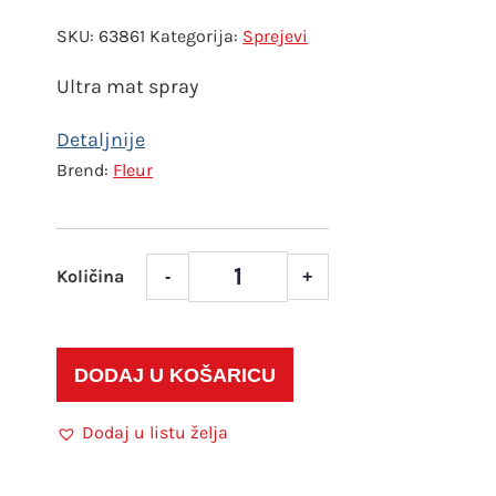
SKU:
63861
Kategorija:
Sprejevi
Ultra mat spray
Fleur
-
+
Sprej
300
ml
Fleur
DODAJ U KOŠARICU
Spray
Chalky
Dodaj u listu želja
Look
Cream