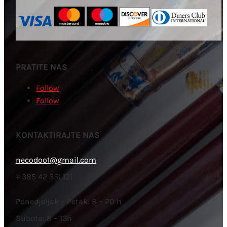
PRATITE NAS
Follow
Follow
KONTAKTIRAJTE NAS
necodoo1@gmail.com
+ 385 42 351 121
Ponedjeljak – Petak: 8 – 20 h
Subota: 8 – 13h