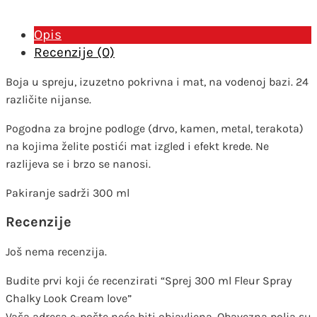
love
količina
Opis
Recenzije (0)
Boja u spreju, izuzetno pokrivna i mat, na vodenoj bazi. 24
različite nijanse.
Pogodna za brojne podloge (drvo, kamen, metal, terakota)
na kojima želite postići mat izgled i efekt krede. Ne
razlijeva se i brzo se nanosi.
Pakiranje sadrži 300 ml
Recenzije
Još nema recenzija.
Budite prvi koji će recenzirati “Sprej 300 ml Fleur Spray
Chalky Look Cream love”
Vaša adresa e-pošte neće biti objavljena.
Obavezna polja su