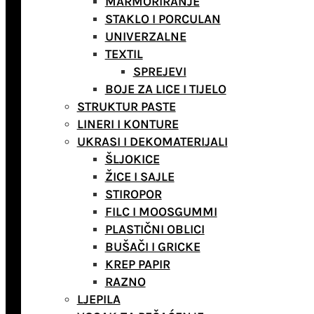
MARMORIRANJE
STAKLO I PORCULAN
UNIVERZALNE
TEXTIL
SPREJEVI
BOJE ZA LICE I TIJELO
STRUKTUR PASTE
LINERI I KONTURE
UKRASI I DEKOMATERIJALI
ŠLJOKICE
ŽICE I SAJLE
STIROPOR
FILC I MOOSGUMMI
PLASTIČNI OBLICI
BUŠAČI I GRICKE
KREP PAPIR
RAZNO
LJEPILA