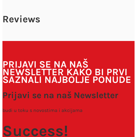
Reviews
Vaša adresa e-pošte neće biti objavljena.
Obavezna polja su
označena sa
* (obavezno)
PRIJAVI SE NA NAŠ
NEWSLETTER KAKO BI PRVI
SAZNALI NAJBOLJE PONUDE
Prijavi se na naš Newsletter
budi u toku s novostima i akcijama
Spremi moje ime, e-poštu i web-stranicu u ovom
Success!
internet pregledniku za sljedeći put kada budem