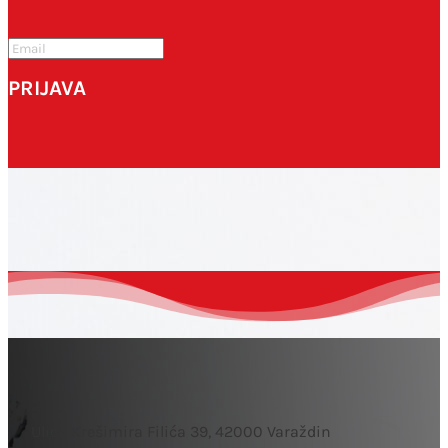
komentirao.
SUBMIT
PRIJAVA
Ulica Krešimira Filića 39, 42000 Varaždin