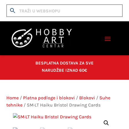
BESPLATNA DOSTAVA ZA SVE
NARUDŽBE IZNAD 60€
Home
/
Platna podloge i blokovi
/
Blokovi
/
Suhe
tehnike
/ SM·LT Haiku Bristol Drawing Cards