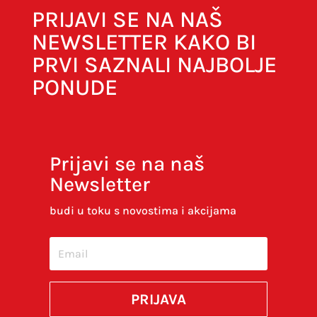
PRIJAVI SE NA NAŠ
NEWSLETTER KAKO BI
PRVI SAZNALI NAJBOLJE
PONUDE
Prijavi se na naš
Newsletter
Spremi moje ime, e-poštu i web-stranicu u
ovom internet pregledniku za sljedeći put kada
budi u toku s novostima i akcijama
budem komentirao.
SUBMIT
PRIJAVA