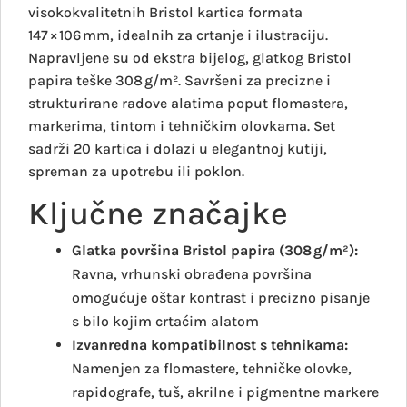
visokokvalitetnih Bristol kartica formata
147 × 106 mm, idealnih za crtanje i ilustraciju.
Napravljene su od ekstra bijelog, glatkog Bristol
papira teške 308 g/m². Savršeni za precizne i
strukturirane radove alatima poput flomastera,
markerima, tintom i tehničkim olovkama. Set
sadrži 20 kartica i dolazi u elegantnoj kutiji,
spreman za upotrebu ili poklon.
Ključne značajke
Glatka površina Bristol papira (308 g/m²):
Ravna, vrhunski obrađena površina
omogućuje oštar kontrast i precizno pisanje
s bilo kojim crtaćim alatom
Izvanredna kompatibilnost s tehnikama:
Namenjen za flomastere, tehničke olovke,
rapidografe, tuš, akrilne i pigmentne markere