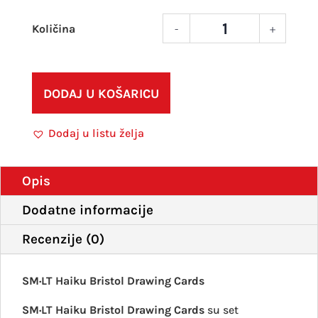
-
+
SM·L
Haik
Brist
Draw
DODAJ U KOŠARICU
Card
količ
Dodaj u listu želja
Opis
Dodatne informacije
Recenzije (0)
SM·LT Haiku Bristol Drawing Cards
SM·LT Haiku Bristol Drawing Cards
su set