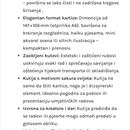
– površina se lako čisti i ne zadržava tragove
brisanja
.
Elegantan format kartice:
Dimenzija od
147 × 106 mm (otprilike A6). Savršena za
kreiranje razglednica, haiku pjesama, mini
akvarel scena ili sitnih ilustracija –
kompaktan i prenosiv.
Zaobljeni kutovi:
Estetski i zaštićeni rubovi
uokviruju svaki rad i sprečavaju savijanje i
oštećenje tijekom transporta ili skladištenja.
Kutija s motivom sakura cvijeta:
Kutija ne
samo da štiti kartice, nego je i dizajnerski
element. Idealno pogodno za poklon ili
prezentaciju umjetničkih radova.
Izvrsna za kreatore i dar:
Kutija predviđa da
se radovi ili pjesme mogu odmah predati u
gotovom obliku.