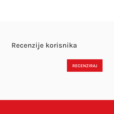
Recenzije korisnika
RECENZIRAJ
Vaša adresa e-pošte neće biti objavljena.
Obavezna polja su označena sa
* (obavezno)