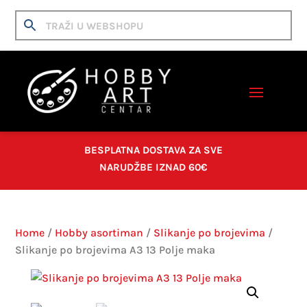
BESPLATNA DOSTAVA ZA SVE
NARUDŽBE IZNAD 60€
Home
/
Hobby asortiman
/
Slikanje po brojevima
/
Slikanje po brojevima A3 13 Polje maka