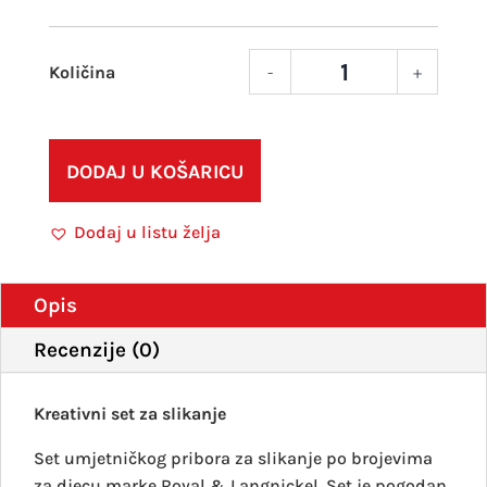
-
+
Slika
po
broj
A3
DODAJ U KOŠARICU
13
Polje
Dodaj u listu želja
mak
količ
Opis
Recenzije (0)
Kreativni set za slikanje
Set umjetničkog pribora za slikanje po brojevima
za djecu marke Royal & Langnickel. Set je pogodan