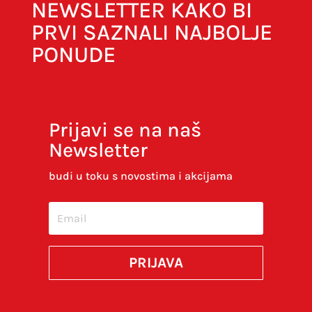
NEWSLETTER KAKO BI
PRVI SAZNALI NAJBOLJE
PONUDE
Prijavi se na naš
Newsletter
Spremi moje ime, e-poštu i web-stranicu u
ovom internet pregledniku za sljedeći put kada
budi u toku s novostima i akcijama
budem komentirao.
SUBMIT
PRIJAVA