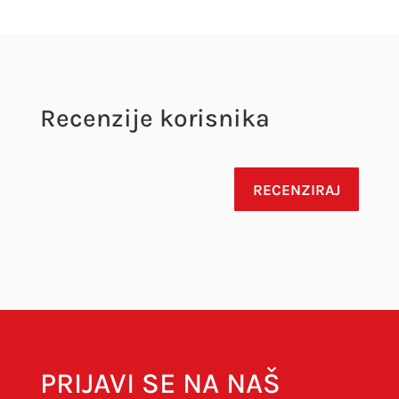
Recenzije korisnika
RECENZIRAJ
Vaša adresa e-pošte neće biti objavljena.
Obavezna polja su označena sa
* (obavezno)
PRIJAVI SE NA NAŠ