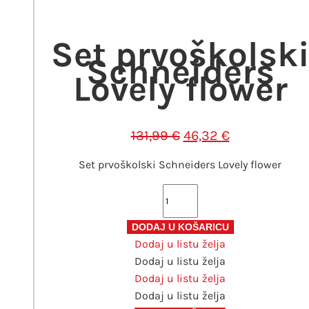
bila
je:
je:
46,32 €.
Set prvoškolsk
131,99 €.
Schneiders
Lovely flower
Izvorna
Trenutna
131,99
€
46,32
€
cijena
cijena
Set prvoškolski Schneiders Lovely flower
bila
je:
je:
46,32 €.
Set
131,99 €.
prvoškolski
Schneiders
DODAJ U KOŠARICU
Dodaj u listu želja
Lovely
Dodaj u listu želja
flower
Dodaj u listu želja
količina
Dodaj u listu želja