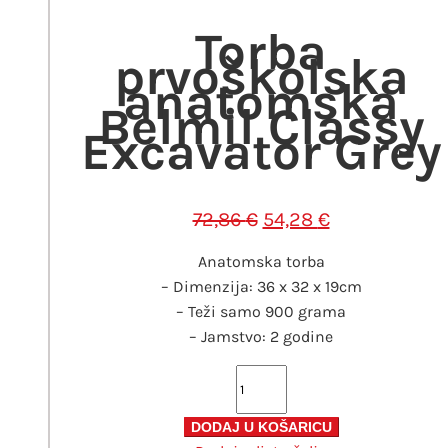
72,86 €.
Torba
prvoškolska
anatomska
Belmil Classy
Excavator Grey
Izvorna
Trenutna
72,86
€
54,28
€
cijena
cijena
Anatomska torba
bila
je:
– Dimenzija: 36 x 32 x 19cm
je:
54,28 €.
– Teži samo 900 grama
72,86 €.
– Jamstvo: 2 godine
Torba
prvoškolska
anatomska
DODAJ U KOŠARICU