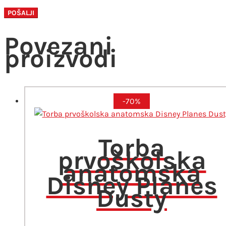
Povezani
proizvodi
-70%
Torba
prvoškolska
anatomska
Disney Planes
Dusty