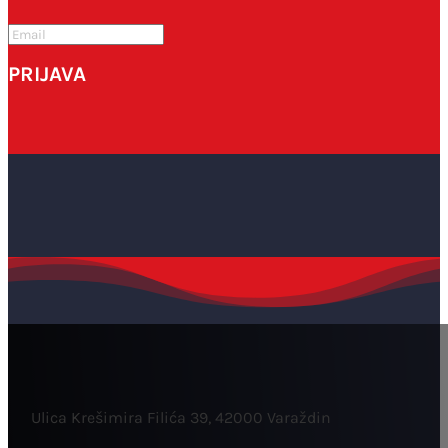
PRIJAVA
Ulica Krešimira Filića 39, 42000 Varaždin