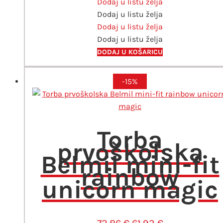
Dodaj u listu želja
Belmil
Dodaj u listu želja
Classy
Dodaj u listu želja
Excavator
Dodaj u listu želja
Grey
količina
DODAJ U KOŠARICU
-15%
Torba
prvoškolska
Belmil mini-fit
rainbow
unicorn magic
Izvorna
Trenutna