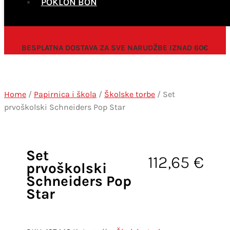
POKLON BON
BESPLATNA DOSTAVA ZA SVE NARUDŽBE IZNAD 60€
Home
/
Papirnica i škola
/
Školske torbe
/ Set
prvoškolski Schneiders Pop Star
Set
112,65
€
prvoškolski
Schneiders Pop
Star