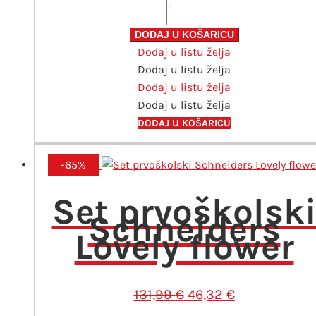
prvoškolska
anatomska
DODAJ U KOŠARICU
Dodaj u listu želja
Disney
Dodaj u listu želja
Planes
Dodaj u listu želja
Dusty
Dodaj u listu želja
količina
DODAJ U KOŠARICU
-65%
Set prvoškolsk
Schneiders
Lovely flower
Izvorna
Trenutna
131,99
€
46,32
€
cijena
cijena