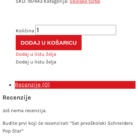
SKU:
197443
Kategorija:
Školske torbe
Set
prvoškolski
DODAJ U KOŠARICU
Schneiders
Pop
Dodaj u listu želja
Star
Dodaj u listu želja
količina
Recenzije (0)
Recenzije
Još nema recenzija.
Budite prvi koji će recenzirati “Set prvoškolski Schneiders
Pop Star”