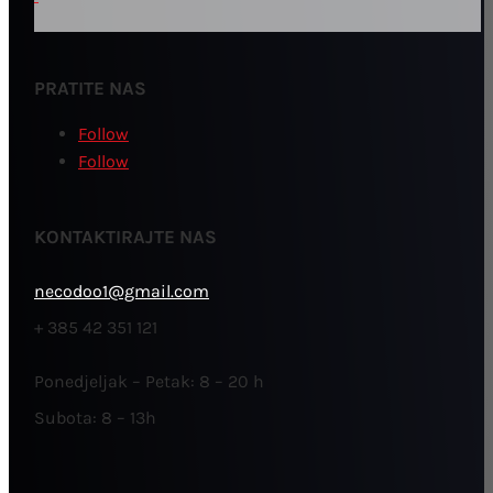
PRATITE NAS
Follow
Follow
KONTAKTIRAJTE NAS
necodoo1@gmail.com
+ 385 42 351 121
Ponedjeljak – Petak: 8 – 20 h
Subota: 8 – 13h