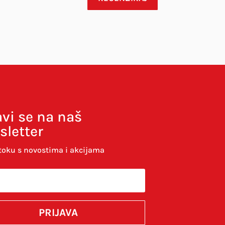
avi se na naš
sletter
toku s novostima i akcijama
komentirao.
PRIJAVA