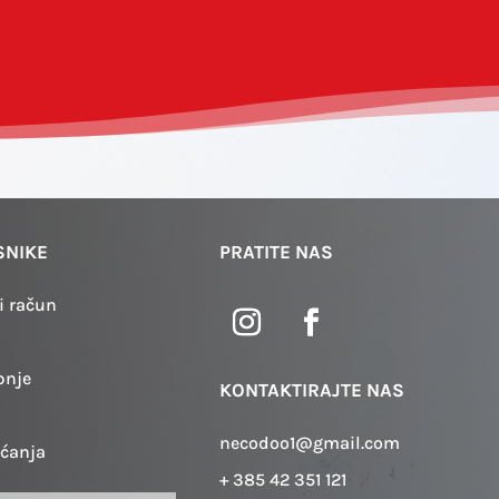
SUBMIT
SNIKE
PRATITE NAS
i račun
pnje
KONTAKTIRAJTE NAS
necodoo1@gmail.com
aćanja
+ 385 42 351 121