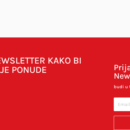
bavezna polja su označena sa
* (obavezno)
NEWSLETTER KAKO BI
Prij
LJE PONUDE
New
budi u 
cu u ovom internet pregledniku za sljedeći put kada budem 