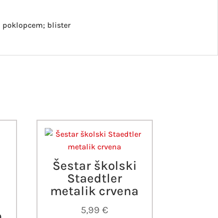
 poklopcem; blister
Šestar školski
Staedtler
metalik crvena
5,99
€
m