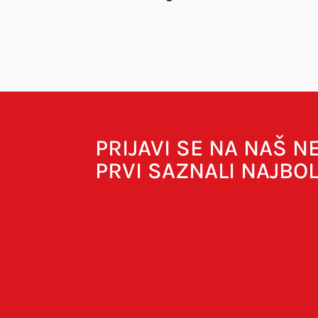
Vaša adresa e-pošte neće biti objavljena.
O
PRIJAVI SE NA NAŠ 
PRVI SAZNALI NAJBO
Spremi moje ime, e-poštu i web-strani