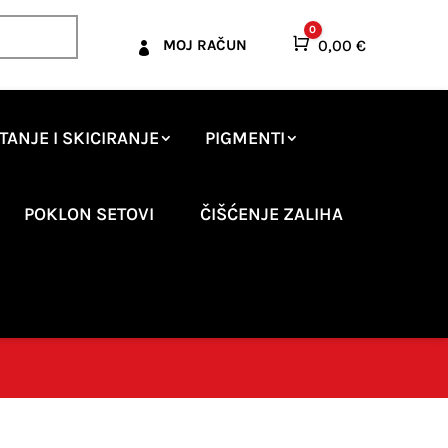
0
Košarica
0,00
€
MOJ RAČUN

TANJE I SKICIRANJE
PIGMENTI
POKLON SETOVI
ČIŠĆENJE ZALIHA