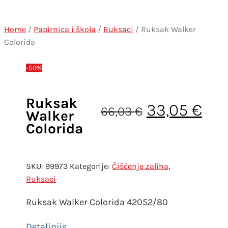
Home
/
Papirnica i škola
/
Ruksaci
/ Ruksak Walker
Colorida
-50%
Ruksak
Izvorna cij
Tre
33,05
€
66,03
€
Walker
Colorida
SKU:
99973
Kategorije:
Čišćenje zaliha
,
Ruksaci
Ruksak Walker Colorida 42052/80