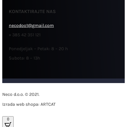
KONTAKTIRAJTE NAS
necodoo1@gmail.com
+ 385 42 351 121
Ponedjeljak – Petak: 8 – 20 h
Subota: 8 – 13h
Neco d.o.o. © 2021.
Izrada web shopa: ARTCAT
0