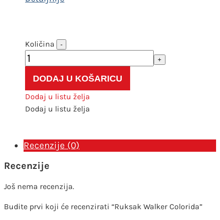
Ruksak
-
Walker
+
Colorida
DODAJ U KOŠARICU
količina
Dodaj u listu želja
Dodaj u listu želja
Recenzije (0)
Recenzije
Još nema recenzija.
Budite prvi koji će recenzirati “Ruksak Walker Colorida”