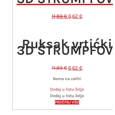
Izvorna
Trenutna
11,93
€
6,62
€
cijena
cijena
bila
je:
je:
6,62 €.
Ruksak vrtićki
11,93 €.
3D ŠTRUMPFOV
Izvorna
Trenutna
11,93
€
6,62
€
cijena
cijena
Nema na zalihi
bila
je:
je:
6,62 €.
Dodaj u listu želja
11,93 €.
Dodaj u listu želja
PROČITAJ VIŠE