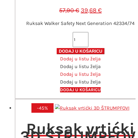
Izvorna
Trenutna
57,90
€
39,68
€
cijena
cijena
Ruksak Walker Safety Next Generation 42334/74
bila
je:
je:
39,68 €.
Ruksak
57,90 €.
Walker
Safety
DODAJ U KOŠARICU
Dodaj u listu želja
Next
Dodaj u listu želja
Generation
Dodaj u listu želja
količina
Dodaj u listu želja
DODAJ U KOŠARICU
-45%
Ruksak vrtićki
3D ŠTRUMPFOV