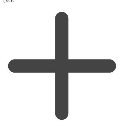
1,35
€