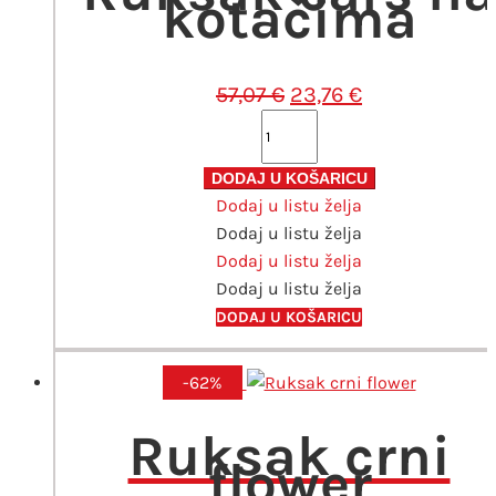
kotačima
Izvorna
Trenutna
57,07
€
23,76
€
cijena
cijena
Ruksak
bila
je:
cars
je:
23,76 €.
na
DODAJ U KOŠARICU
57,07 €.
Dodaj u listu želja
kotačima
Dodaj u listu želja
količina
Dodaj u listu želja
Dodaj u listu želja
DODAJ U KOŠARICU
-62%
Ruksak crni
flower