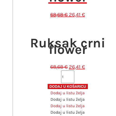
Izvorna
Trenutna
68,68
€
26,41
€
cijena
cijena
bila
je:
je:
26,41 €.
Ruksak crni
68,68 €.
flower
Izvorna
Trenutna
68,68
€
26,41
€
cijena
cijena
Ruksak
bila
je:
crni
je:
26,41 €.
flower
DODAJ U KOŠARICU
68,68 €.
Dodaj u listu želja
količina
Dodaj u listu želja
Dodaj u listu želja
Dodaj u listu želja