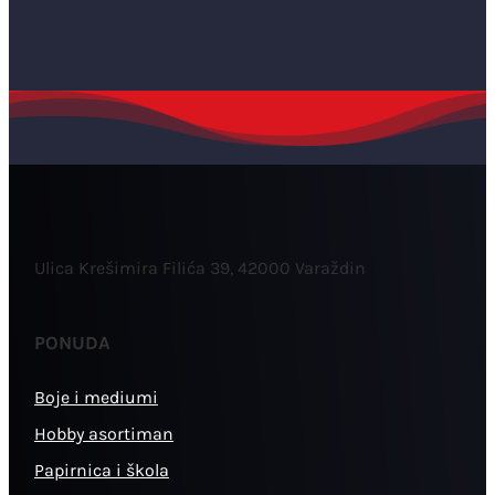
Ulica Krešimira Filića 39, 42000 Varaždin
PONUDA
Boje i mediumi
Hobby asortiman
Papirnica i škola