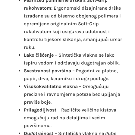
Pearlized polimerne drške s Soft-Grip
rukohvatom:
Ergonomski dizajnirane drške
izrađene su od biserno obojenog polimera i
opremljene originalnim Soft-Grip
rukohvatom koji osigurava udobnost i
kontrolu tijekom slikanja, smanjujući umor
ruku.
Lako čišćenje
– Sintetička vlakna se lako
ispiru vodom i održavaju dugotrajan oblik.
Svestranost površina
– Pogodni za platno,
papir, drvo, keramiku i druge podloge.
Visokokvalitetna vlakna
– Omogućuju
precizne i ravnomjerne poteze bez upijanja
previše boje.
Prilagodljivost
– Različite veličine kistova
omogućuju rad na detaljima i većim
površinama.
Dugotrajnost
– Sintetička vlakna ne gube