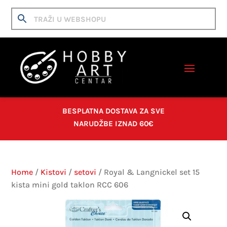
BESPLATNA DOSTAVA ZA SVE
NARUDŽBE IZNAD 60€
Home
/
Kistovi
/
setovi
/ Royal & Langnickel set 15
kista mini gold taklon RCC 606