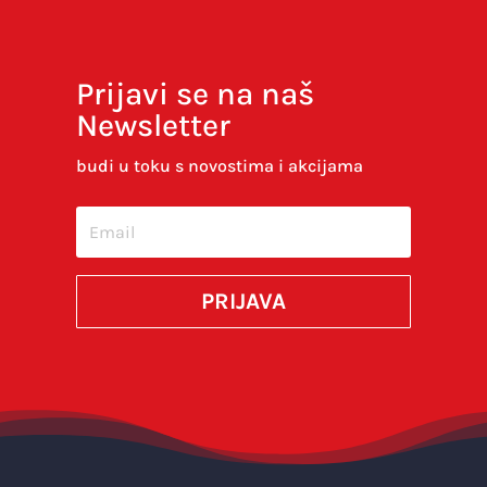
Prijavi se na naš
Newsletter
Spremi moje ime, e-poštu i web-stranicu u
ovom internet pregledniku za sljedeći put kada
budi u toku s novostima i akcijama
budem komentirao.
SUBMIT
PRIJAVA