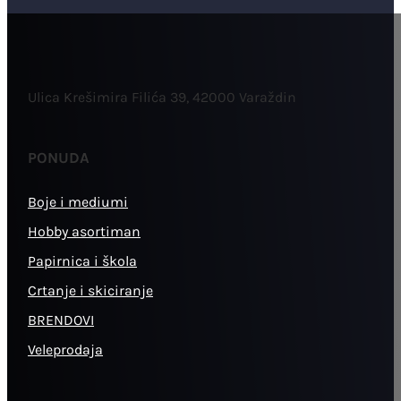
Ulica Krešimira Filića 39, 42000 Varaždin
PONUDA
Boje i mediumi
Hobby asortiman
Papirnica i škola
Crtanje i skiciranje
BRENDOVI
Veleprodaja