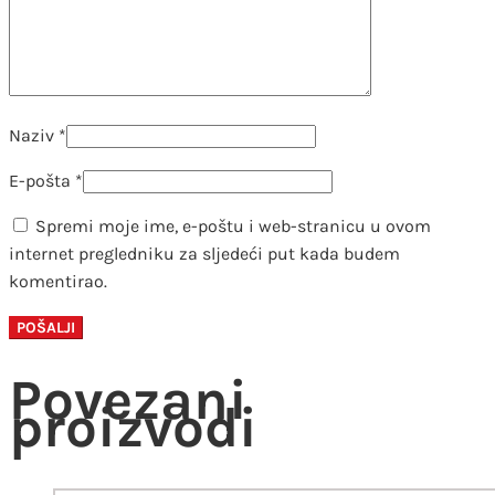
Naziv
*
E-pošta
*
Spremi moje ime, e-poštu i web-stranicu u ovom
internet pregledniku za sljedeći put kada budem
komentirao.
Povezani
proizvodi