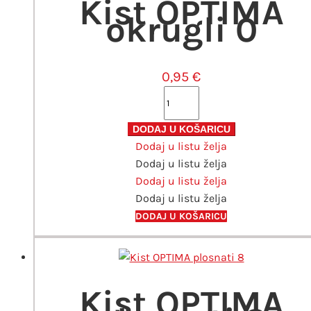
Kist OPTIMA
okrugli 0
0,95
€
Kist
OPTIMA
okrugli
DODAJ U KOŠARICU
Dodaj u listu želja
0
Dodaj u listu želja
količina
Dodaj u listu želja
Dodaj u listu želja
DODAJ U KOŠARICU
Kist OPTIMA