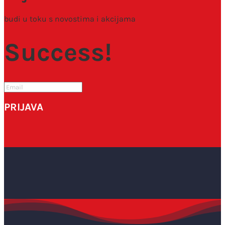
budi u toku s novostima i akcijama
Success!
PRIJAVA