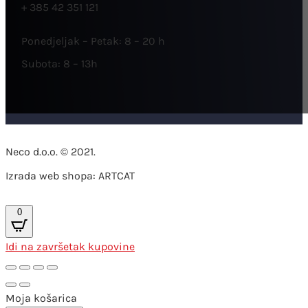
+ 385 42 351 121
Ponedjeljak – Petak: 8 – 20 h
Subota: 8 – 13h
Neco d.o.o. © 2021.
Izrada web shopa: ARTCAT
0
Idi na završetak kupovine
Moja košarica