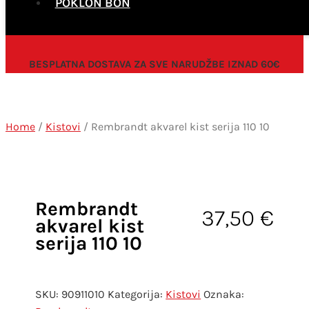
POKLON BON
BESPLATNA DOSTAVA ZA SVE NARUDŽBE IZNAD 60€
Home
/
Kistovi
/ Rembrandt akvarel kist serija 110 10
Rembrandt
37,50
€
akvarel kist
serija 110 10
SKU:
90911010
Kategorija:
Kistovi
Oznaka: