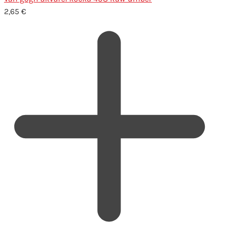
2,65
€