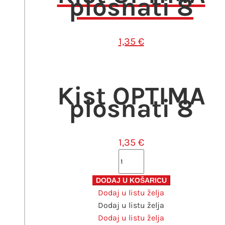
plosnati 8
1,35
€
Kist OPTIMA
plosnati 8
1,35
€
Kist
OPTIMA
plosnati
DODAJ U KOŠARICU
Dodaj u listu želja
8
Dodaj u listu želja
količina
Dodaj u listu želja