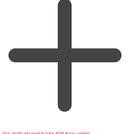
Van gogh akvarel kocka 408 Raw umber