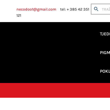
necodoo1@gmail.com
tel: + 385 42 351
121
TJED
PIGM
POKL