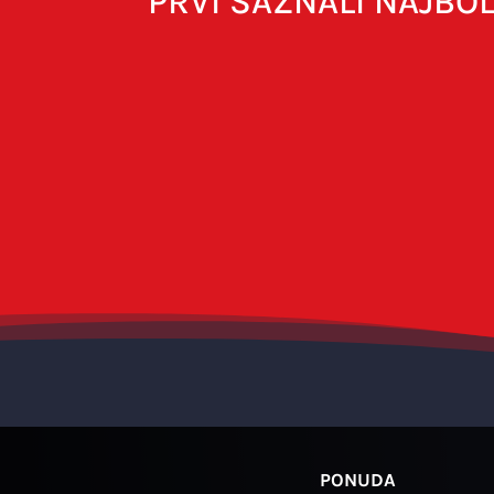
PRVI SAZNALI NAJBO
Naziv
*
E-pošta
*
Spremi moje ime, e-poštu i web-strani
PONUDA