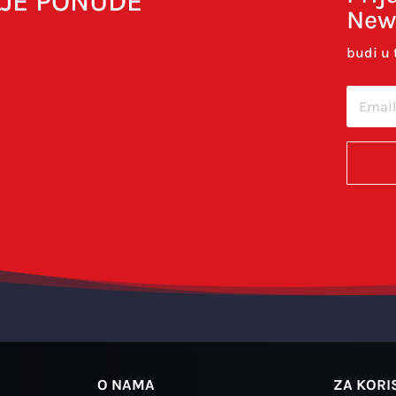
LJE PONUDE
New
budi u 
cu u ovom internet pregledniku za sljedeći put kada budem 
O NAMA
ZA KORI