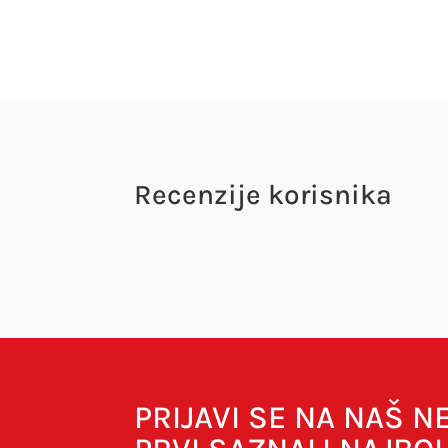
Recenzije korisnika
Vaša adresa e-pošte neće biti objavljena.
O
Your rating
Your review
*
PRIJAVI SE NA NAŠ 