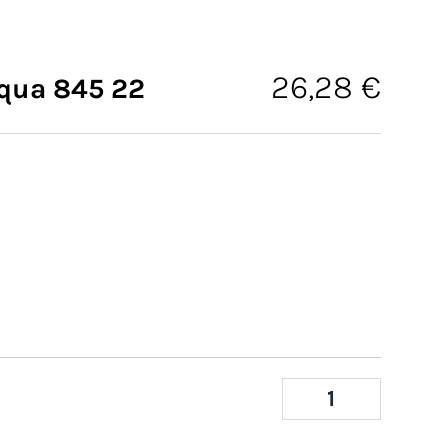
26,28
€
qua 845 22
Raphae
Softaq