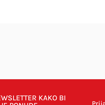
bavezna polja su označena sa
* (obavezno)
NEWSLETTER KAKO BI
Prij