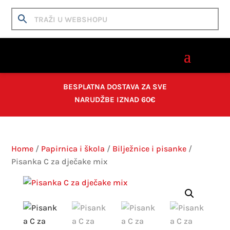
BESPLATNA DOSTAVA ZA SVE
NARUDŽBE IZNAD 60€
Home
/
Papirnica i škola
/
Bilježnice i pisanke
/
Pisanka C za dječake mix