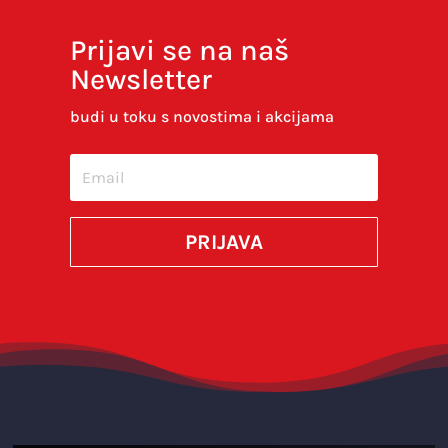
Prijavi se na naš
Newsletter
Spremi moje ime, e-poštu i web-stranicu u
ovom internet pregledniku za sljedeći put kada
budi u toku s novostima i akcijama
budem komentirao.
SUBMIT
PRIJAVA