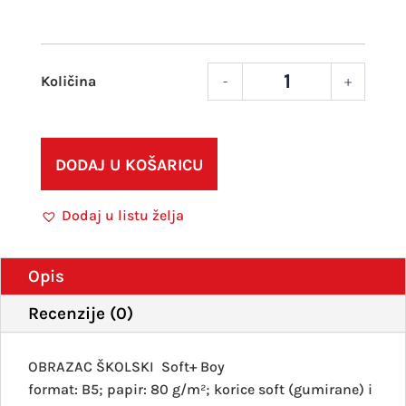
-
+
Pisa
C
za
dječ
DODAJ U KOŠARICU
mix
količ
Dodaj u listu želja
Opis
Recenzije (0)
OBRAZAC ŠKOLSKI Soft+ Boy
format: B5; papir: 80 g/m²; korice soft (gumirane) i