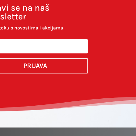
avi se na naš
sletter
toku s novostima i akcijama
komentirao.
PRIJAVA
SUBMIT