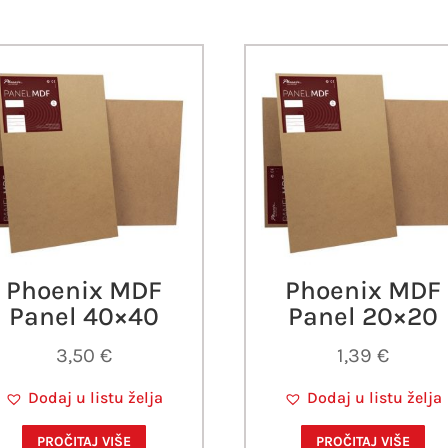
Phoenix MDF
Phoenix MDF
Panel 40×40
Panel 20×20
3,50
€
1,39
€
Dodaj u listu želja
Dodaj u listu želja
PROČITAJ VIŠE
PROČITAJ VIŠE