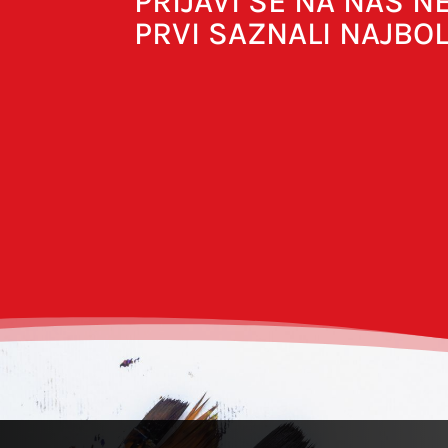
PRIJAVI SE NA NAŠ 
PRVI SAZNALI NAJBO
Spremi moje ime, e-poštu i web-strani