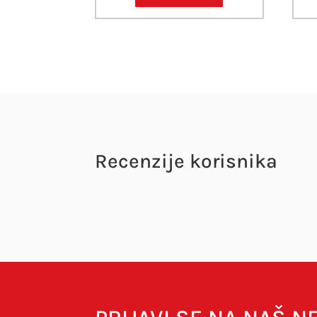
Recenzije korisnika
Vaša adresa e-pošte neće biti objavljena.
O