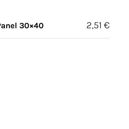
2,51
€
Panel 30×40