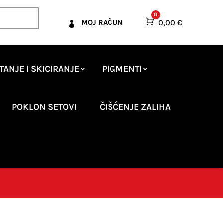
0
Košarica
0,00
€
MOJ RAČUN

TANJE I SKICIRANJE
PIGMENTI
POKLON SETOVI
ČIŠĆENJE ZALIHA