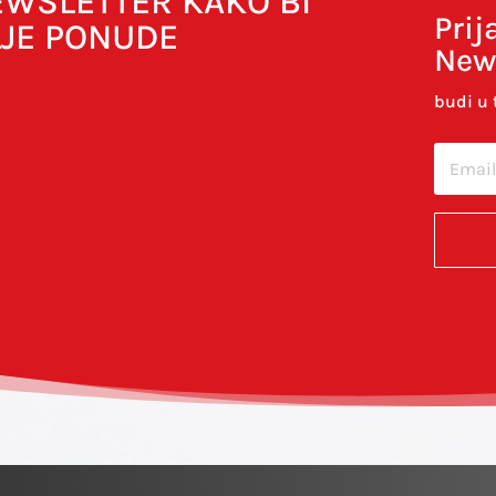
NEWSLETTER KAKO BI
Prij
LJE PONUDE
New
budi u 
cu u ovom internet pregledniku za sljedeći put kada budem 