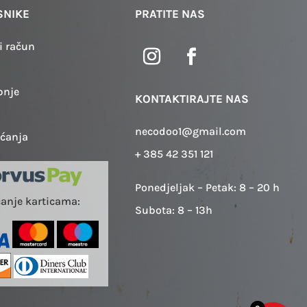
SNIKE
PRATITE NAS
i račun
pnje
KONTAKTIRAJTE NAS
necodoo1@gmail.com
aćanja
+ 385 42 351 121
Ponedjeljak – Petak: 8 – 20 h
ćanje karticama:
Subota: 8 – 13h