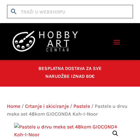
BESPLATNA DOSTAVA ZA SVE
NARUDŽBE IZNAD 60€
Home
/
Crtanje i skiciranje
/
Pastele
/ Pastele u drvu
meke set 48kom GIOCONDA Koh-I-Noor