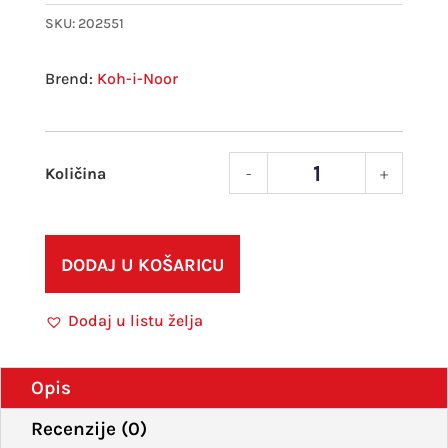
SKU:
202551
Koh-i-Noor
-
+
Paste
u
drvu
mek
DODAJ U KOŠARICU
set
48k
Dodaj u listu želja
GIO
Koh-
I-
Opis
Noor
Recenzije (0)
količ