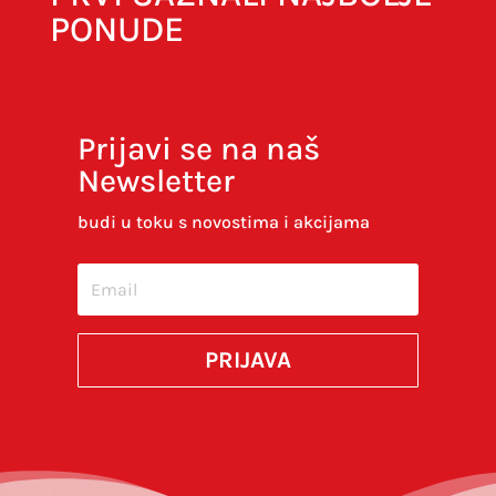
PONUDE
Prijavi se na naš
Newsletter
Spremi moje ime, e-poštu i web-stranicu u
ovom internet pregledniku za sljedeći put kada
budi u toku s novostima i akcijama
budem komentirao.
SUBMIT
PRIJAVA