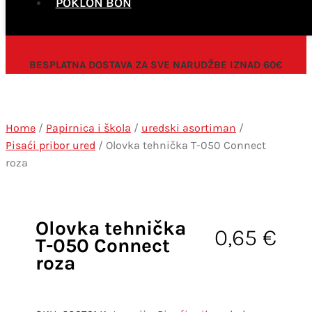
POKLON BON
BESPLATNA DOSTAVA ZA SVE NARUDŽBE IZNAD 60€
Home
/
Papirnica i škola
/
uredski asortiman
/
Pisaći pribor ured
/ Olovka tehnička T-050 Connect
roza
Olovka tehnička
0,65
€
T-050 Connect
roza