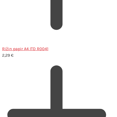
Rižin papir A4 ITD R0041
2,29
€