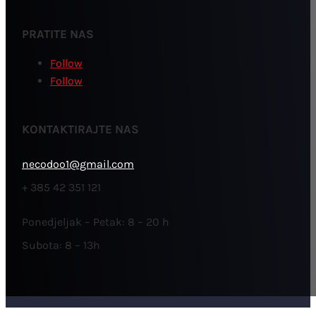
PRATITE NAS
Follow
Follow
KONTAKTIRAJTE NAS
necodoo1@gmail.com
+ 385 42 351 121
Ponedjeljak – Petak: 8 – 20 h
Subota: 8 – 13h