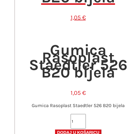
1,05
€
Gumica
Rasoplast
Staedtler 526
B20 bijela
1,05
€
Gumica Rasoplast Staedtler 526 B20 bijela
Gumica
Rasoplast
Staedtler
DODAJ U KOŠARICU