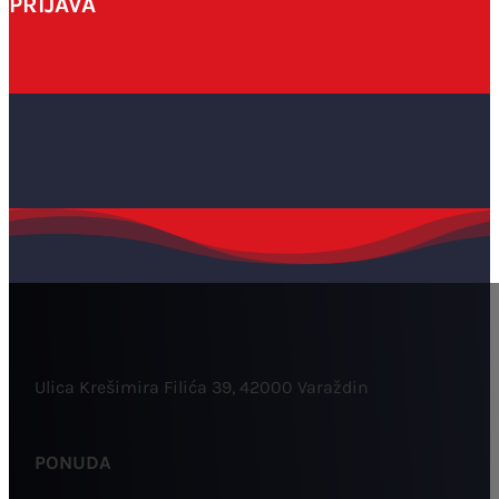
PRIJAVA
Ulica Krešimira Filića 39, 42000 Varaždin
PONUDA