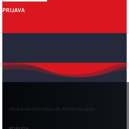
PRIJAVA
Ulica Krešimira Filića 39, 42000 Varaždin
PONUDA