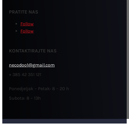
PRATITE NAS
Follow
Follow
KONTAKTIRAJTE NAS
necodoo1@gmail.com
+ 385 42 351 121
Ponedjeljak – Petak: 8 – 20 h
Subota: 8 – 13h