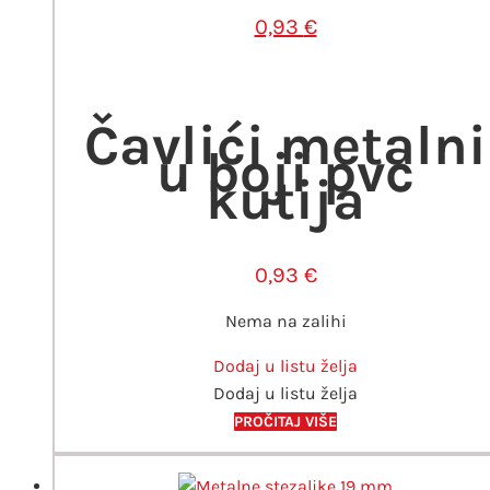
0,93
€
Čavlići metalni
u boji pvc
kutija
0,93
€
Nema na zalihi
Dodaj u listu želja
Dodaj u listu želja
PROČITAJ VIŠE