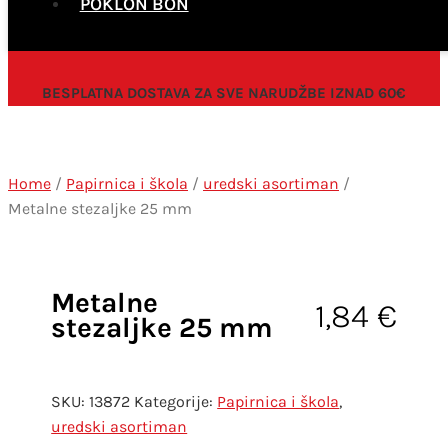
POKLON BON
BESPLATNA DOSTAVA ZA SVE NARUDŽBE IZNAD 60€
Home
/
Papirnica i škola
/
uredski asortiman
/
Metalne stezaljke 25 mm
Metalne
1,84
€
stezaljke 25 mm
SKU:
13872
Kategorije:
Papirnica i škola
,
uredski asortiman