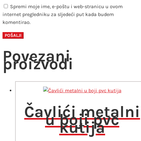
Spremi moje ime, e-poštu i web-stranicu u ovom
internet pregledniku za sljedeći put kada budem
komentirao.
Povezani
proizvodi
Čavlići metalni
u boji pvc
kutija