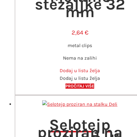
stezaljke 32
mm
2,64
€
metal clips
Nema na zalihi
Dodaj u listu želja
Dodaj u listu želja
PROČITAJ VIŠE
Selotejp
proziran na