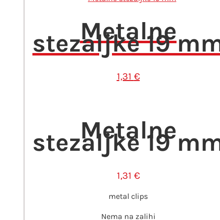
Metalne
stezaljke 19 m
1,31
€
Metalne
stezaljke 19 m
1,31
€
metal clips
Nema na zalihi