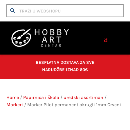
BESPLATNA DOSTAVA ZA SVE
NARUDŽBE IZNAD 60€
Home
/
Papirnica i škola
/
uredski asortiman
/
Markeri
/ Marker Pilot permanent okrugli 1mm Crveni