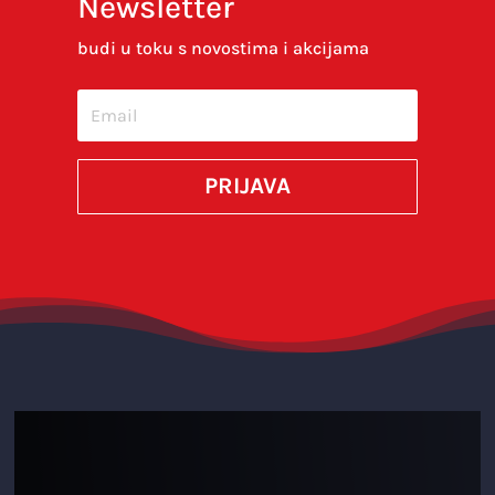
Newsletter
Spremi moje ime, e-poštu i web-stranicu u
ovom internet pregledniku za sljedeći put kada
budi u toku s novostima i akcijama
budem komentirao.
SUBMIT
PRIJAVA