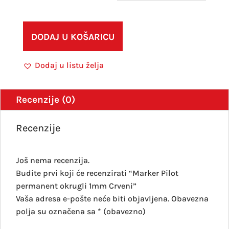
Pilot
perm
okrug
DODAJ U KOŠARICU
1mm
Crve
Dodaj u listu želja
količ
Recenzije (0)
Recenzije
Još nema recenzija.
Budite prvi koji će recenzirati “Marker Pilot
permanent okrugli 1mm Crveni”
Vaša adresa e-pošte neće biti objavljena.
Obavezna
polja su označena sa
* (obavezno)