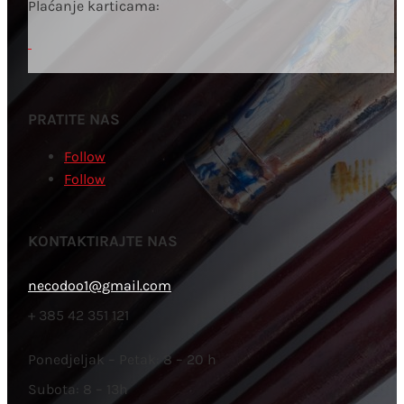
Plaćanje karticama:
PRATITE NAS
Follow
Follow
KONTAKTIRAJTE NAS
necodoo1@gmail.com
+ 385 42 351 121
Ponedjeljak – Petak: 8 – 20 h
Subota: 8 – 13h