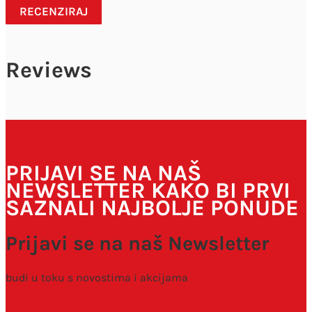
RECENZIRAJ
Reviews
Vaša adresa e-pošte neće biti objavljena.
Obavezna polja su
označena sa
* (obavezno)
PRIJAVI SE NA NAŠ
NEWSLETTER KAKO BI PRVI
SAZNALI NAJBOLJE PONUDE
Prijavi se na naš Newsletter
budi u toku s novostima i akcijama
Spremi moje ime, e-poštu i web-stranicu u ovom