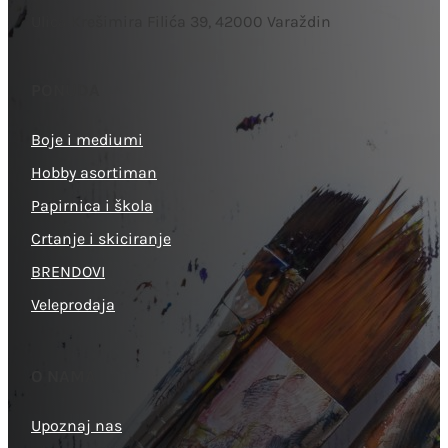
Ulica Krešimira Filića 39, 42000 Varaždin
PONUDA
Boje i mediumi
Hobby asortiman
Papirnica i škola
Crtanje i skiciranje
BRENDOVI
Veleprodaja
O NAMA
Upoznaj nas