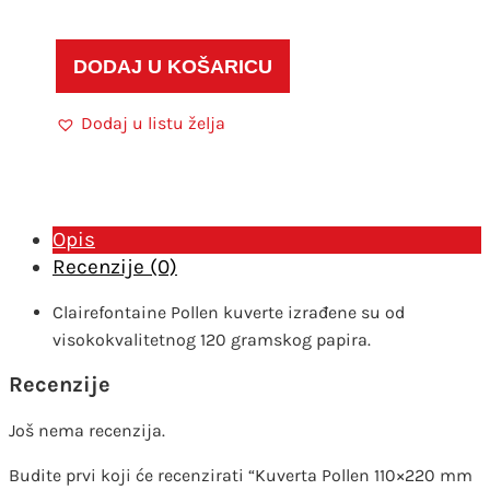
Pollen
110x220
mm
DODAJ U KOŠARICU
koralj
20
Dodaj u listu želja
kom
količina
Opis
Recenzije (0)
Clairefontaine Pollen kuverte izrađene su od
visokokvalitetnog 120 gramskog papira.
Recenzije
Još nema recenzija.
Budite prvi koji će recenzirati “Kuverta Pollen 110×220 mm