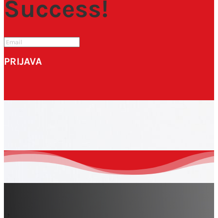
Success!
internet pregledniku za sljedeći put kada budem
komentirao.
SUBMIT
PRIJAVA