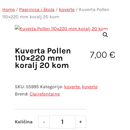
Home
/
Papirnica i škola
/
koverte
/ Kuverta Pollen
110×220 mm koralj 20 kom
Kuverta Pollen
7,00
€
110×220 mm
koralj 20 kom
SKU:
55995
Kategorije:
koverte
,
koverte
Clairefontaine
-
+
Kuverta