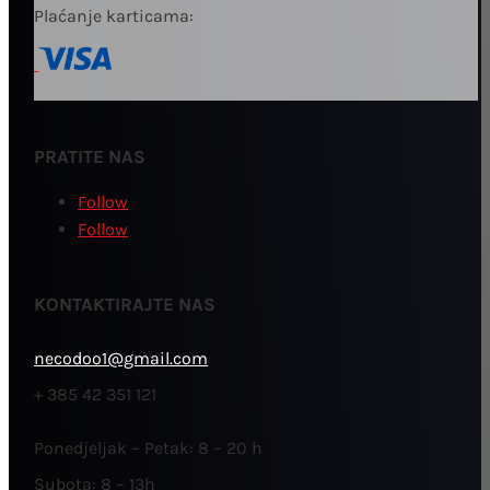
Plaćanje karticama:
PRATITE NAS
Follow
Follow
KONTAKTIRAJTE NAS
necodoo1@gmail.com
+ 385 42 351 121
Ponedjeljak – Petak: 8 – 20 h
Subota: 8 – 13h