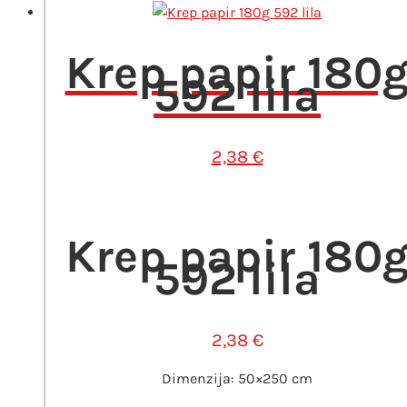
Krep papir 180
592 lila
2,38
€
Krep papir 180
592 lila
2,38
€
Dimenzija: 50×250 cm