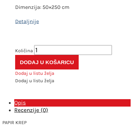
Dimenzija: 50×250 cm
Krep
papir
DODAJ U KOŠARICU
180g
601
Dodaj u listu želja
breskva
Dodaj u listu želja
količina
Opis
Recenzije (0)
PAPIR KREP