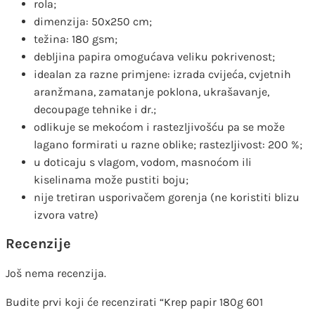
rola;
dimenzija: 50x250 cm;
težina: 180 gsm;
debljina papira omogućava veliku pokrivenost;
idealan za razne primjene: izrada cvijeća, cvjetnih
aranžmana, zamatanje poklona, ukrašavanje,
decoupage tehnike i dr.;
odlikuje se mekoćom i rastezljivošću pa se može
lagano formirati u razne oblike; rastezljivost: 200 %;
u doticaju s vlagom, vodom, masnoćom ili
kiselinama može pustiti boju;
nije tretiran usporivačem gorenja (ne koristiti blizu
izvora vatre)
Recenzije
Još nema recenzija.
Budite prvi koji će recenzirati “Krep papir 180g 601