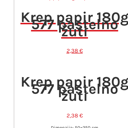
Krep papir 180
577 pastelno
žuti
2,38
€
Krep papir 180
577 pastelno
žuti
2,38
€
Dimenzija: 50×250 cm