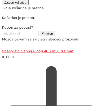
Zatvori košaricu
Tvoja košarica je prazna
Košarica je prazna.
Kupon za popust?
Primijeni
Možda će vam se svidjeti i sljedeći proizvodi!
Chalky-Chic sprej u boji 400 ml ultra mat
10,60
€