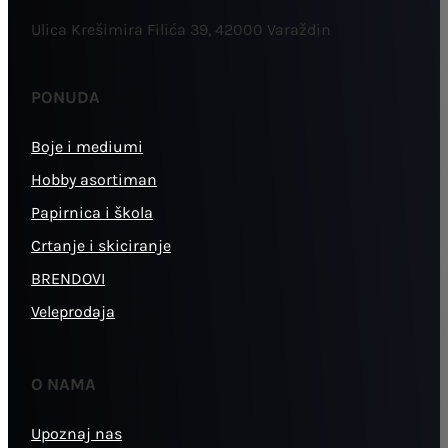
Ulica Krešimira Filića 39, 42000 Varaždin
PONUDA
Boje i mediumi
Hobby asortiman
Papirnica i škola
Crtanje i skiciranje
BRENDOVI
Veleprodaja
O NAMA
Upoznaj nas