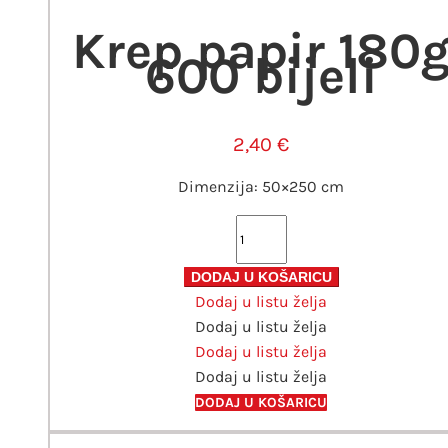
Krep papir 180
600 bijeli
2,40
€
Dimenzija: 50×250 cm
Krep
papir
180g
DODAJ U KOŠARICU
Dodaj u listu želja
600
Dodaj u listu želja
bijeli
Dodaj u listu želja
količina
Dodaj u listu želja
DODAJ U KOŠARICU