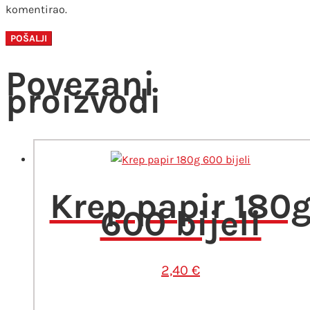
komentirao.
Povezani
proizvodi
Krep papir 180
600 bijeli
2,40
€