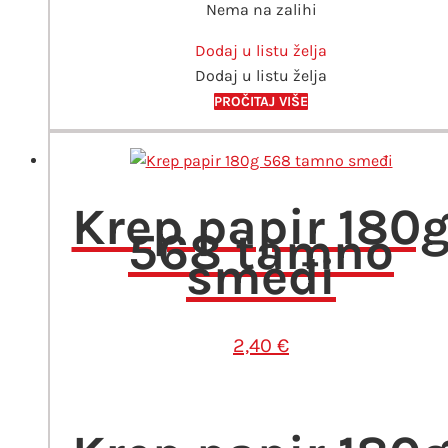
Nema na zalihi
Dodaj u listu želja
Dodaj u listu želja
PROČITAJ VIŠE
Krep papir 180
568 tamno
smeđi
2,40
€