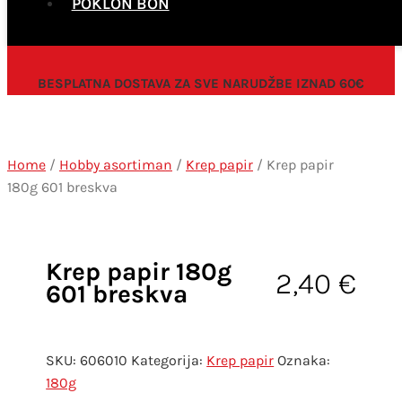
POKLON BON
BESPLATNA DOSTAVA ZA SVE NARUDŽBE IZNAD 60€
Home
/
Hobby asortiman
/
Krep papir
/ Krep papir
180g 601 breskva
Krep papir 180g
2,40
€
601 breskva
SKU:
606010
Kategorija:
Krep papir
Oznaka:
180g