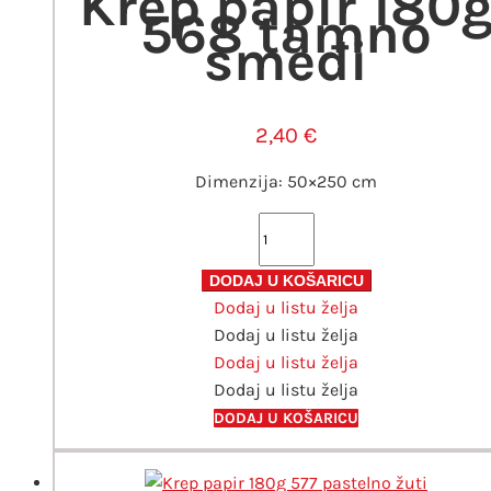
Krep papir 180
568 tamno
smeđi
2,40
€
Dimenzija: 50×250 cm
Krep
papir
180g
DODAJ U KOŠARICU
Dodaj u listu želja
568
Dodaj u listu želja
tamno
Dodaj u listu želja
smeđi
Dodaj u listu želja
količina
DODAJ U KOŠARICU