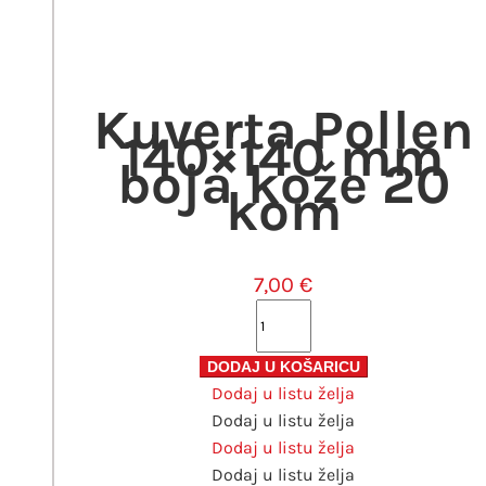
Kuverta Pollen
140×140 mm
boja kože 20
kom
7,00
€
Kuverta
Pollen
140x140
DODAJ U KOŠARICU
Dodaj u listu želja
mm
Dodaj u listu želja
boja
Dodaj u listu želja
kože
Dodaj u listu želja
20