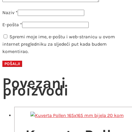
Naziv
*
E-pošta
*
Spremi moje ime, e-poštu i web-stranicu u ovom
internet pregledniku za sljedeći put kada budem
komentirao.
Povezani
proizvodi