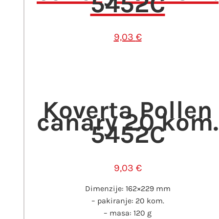
5452C
9,03
€
Koverta Pollen
canary 20 kom.
5452C
9,03
€
Dimenzije: 162×229 mm
– pakiranje: 20 kom.
– masa: 120 g