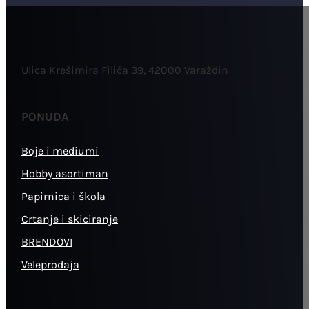
Ulica Krešimira Filića 39, 42000 Varaždin
PONUDA
Boje i mediumi
Hobby asortiman
Papirnica i škola
Crtanje i skiciranje
BRENDOVI
Veleprodaja