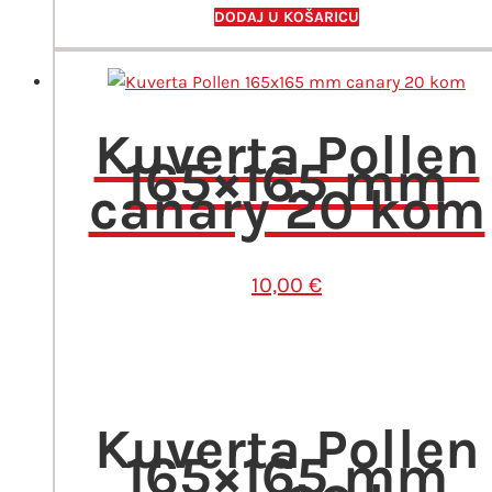
kom
DODAJ U KOŠARICU
količina
Kuverta Pollen
165×165 mm
canary 20 kom
10,00
€
Kuverta Pollen
165×165 mm