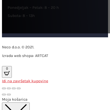
Ponedjeljak – Petak: 8 – 20 h
Subota: 8 – 13h
Neco d.o.o. © 2021.
Izrada web shopa: ARTCAT
0
Idi na završetak kupovine
Moja košarica