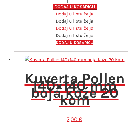
165x165
DODAJ U KOŠARICU
Dodaj u listu želja
mm
Dodaj u listu želja
bijela
Dodaj u listu želja
20
Dodaj u listu želja
kom
količina
DODAJ U KOŠARICU
Kuverta Pollen
140×140 mm
boja kože 20
kom
7,00
€