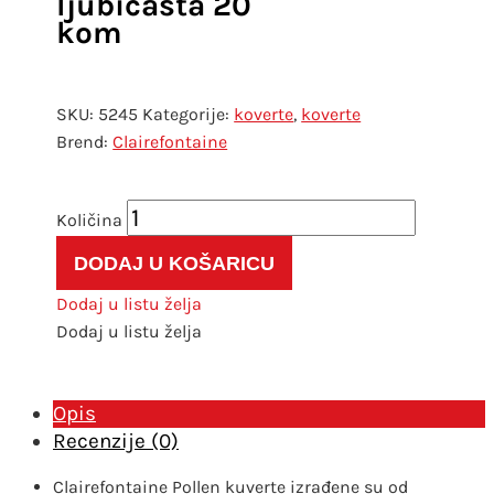
ljubičasta 20
kom
SKU:
5245
Kategorije:
koverte
,
koverte
Clairefontaine
Kuverta
Pollen
DODAJ U KOŠARICU
110x220
mm
Dodaj u listu želja
tamno
Dodaj u listu želja
ljubičasta
20
kom
Opis
količina
Recenzije (0)
Clairefontaine Pollen kuverte izrađene su od