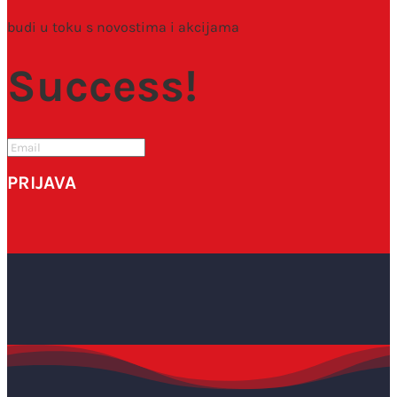
budi u toku s novostima i akcijama
Success!
PRIJAVA