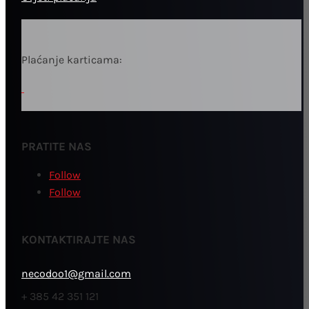
Plaćanje karticama:
PRATITE NAS
Follow
Follow
KONTAKTIRAJTE NAS
necodoo1@gmail.com
+ 385 42 351 121