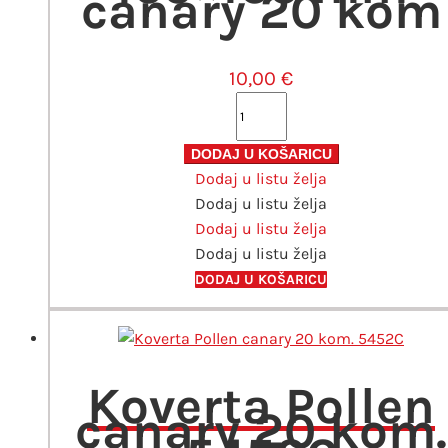
canary 20 kom
10,00
€
Kuverta
Pollen
165x165
DODAJ U KOŠARICU
Dodaj u listu želja
mm
Dodaj u listu želja
canary
Dodaj u listu želja
20
Dodaj u listu želja
kom
količina
DODAJ U KOŠARICU
Koverta Pollen
canary 20 kom.