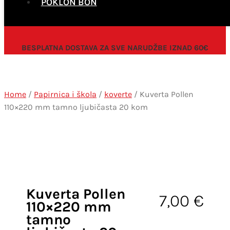
POKLON BON
BESPLATNA DOSTAVA ZA SVE NARUDŽBE IZNAD 60€
Home
/
Papirnica i škola
/
koverte
/ Kuverta Pollen
110×220 mm tamno ljubičasta 20 kom
Kuverta Pollen
7,00
€
110×220 mm
tamno