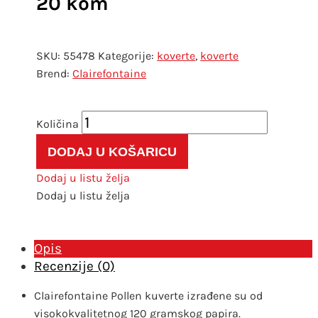
20 kom
SKU:
55478
Kategorije:
koverte
,
koverte
Clairefontaine
Kuverta
Pollen
DODAJ U KOŠARICU
140x140
mm
Dodaj u listu želja
svijetlo
Dodaj u listu želja
zelena
20
kom
Opis
količina
Recenzije (0)
Clairefontaine Pollen kuverte izrađene su od
visokokvalitetnog 120 gramskog papira.