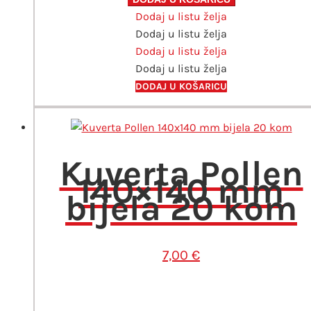
Dodaj u listu želja
mm
Dodaj u listu želja
bordo
Dodaj u listu želja
20
Dodaj u listu želja
kom
količina
DODAJ U KOŠARICU
Kuverta Pollen
140×140 mm
bijela 20 kom
7,00
€