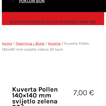
POKLON BON
BESPLATNA DOSTAVA ZA SVE NARUDŽBE IZNAD 60€
Home
/
Papirnica i škola
/
koverte
/ Kuverta Pollen
140×140 mm svijetlo zelena 20 kom
Kuverta Pollen
7,00
€
140×140 mm
svijetlo zelena