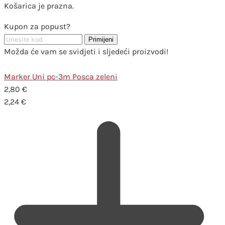
Košarica je prazna.
Kupon za popust?
Primijeni
Možda će vam se svidjeti i sljedeći proizvodi!
Marker Uni pc-3m Posca zeleni
2,80
€
2,24
€