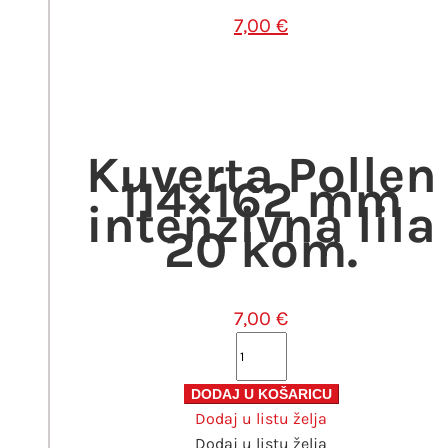
7,00
€
Kuverta Pollen
114×162 mm
intenzivna lila
20 kom.
7,00
€
Kuverta
Pollen
114x162
DODAJ U KOŠARICU
Dodaj u listu želja
mm
Dodaj u listu želja
intenzivna