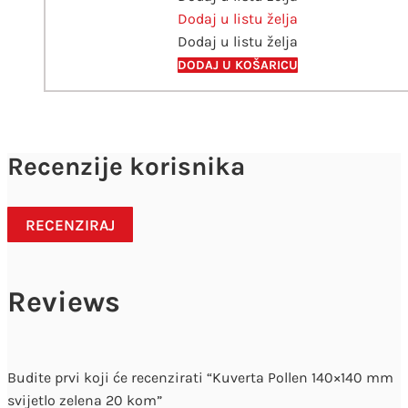
Dodaj u listu želja
lila
Dodaj u listu želja
20
kom.
DODAJ U KOŠARICU
količina
Recenzije korisnika
RECENZIRAJ
Reviews
Budite prvi koji će recenzirati “Kuverta Pollen 140×140 mm
svijetlo zelena 20 kom”