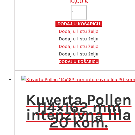
10,00
€
Kuverta
Pollen
165x165
DODAJ U KOŠARICU
Dodaj u listu želja
mm
Dodaj u listu želja
bijela
Dodaj u listu želja
20
Dodaj u listu želja
kom
količina
DODAJ U KOŠARICU
Kuverta Pollen
114×162 mm
intenzivna lila
20 kom.