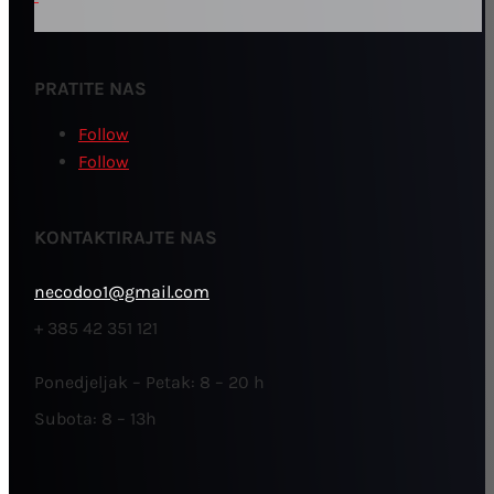
PRATITE NAS
Follow
Follow
KONTAKTIRAJTE NAS
necodoo1@gmail.com
+ 385 42 351 121
Ponedjeljak – Petak: 8 – 20 h
Subota: 8 – 13h