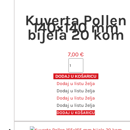
Kuverta Pollen
140×140 mm
bijela 20 kom
7,00
€
Kuverta
Pollen
140x140
DODAJ U KOŠARICU
Dodaj u listu želja
mm
Dodaj u listu želja
bijela
Dodaj u listu želja
20
Dodaj u listu želja
kom
količina
DODAJ U KOŠARICU