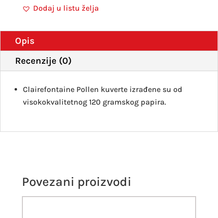
roza
Dodaj u listu želja
20
kom
količ
Opis
Recenzije (0)
Clairefontaine Pollen kuverte izrađene su od
visokokvalitetnog 120 gramskog papira.
Povezani proizvodi