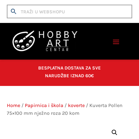
BESPLATNA DOSTAVA ZA SVE
NARUDŽBE IZNAD 60€
Home
/
Papirnica i škola
/
koverte
/ Kuverta Pollen
75×100 mm nježno roza 20 kom