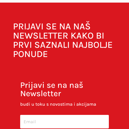
PRIJAVI SE NA NAŠ
NEWSLETTER KAKO BI
PRVI SAZNALI NAJBOLJE
PONUDE
Prijavi se na naš
Newsletter
Spremi moje ime, e-poštu i web-stranicu u
ovom internet pregledniku za sljedeći put kada
budi u toku s novostima i akcijama
budem komentirao.
SUBMIT