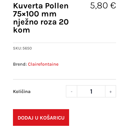
5,80
€
Kuverta Pollen
75×100 mm
nježno roza 20
kom
SKU:
5650
Clairefontaine
-
+
Kuve
Polle
75x1
mm
DODAJ U KOŠARICU
njež