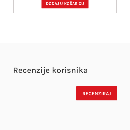
DODAJ U KOŠARICU
Recenzije korisnika
RECENZIRAJ
Vaša adresa e-pošte neće biti objavljena.
Obavezna polja su označena sa
* (obavezno)