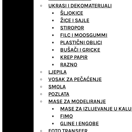
UKRASI I DEKOMATERIJALI
ŠLJOKICE
ŽICE I SAJLE
STIROPOR
FILC I MOOSGUMMI
PLASTIČNI OBLICI
BUŠAČI I GRICKE
KREP PAPIR
RAZNO
LJEPILA
VOSAK ZA PEČAĆENJE
SMOLA
POZLATA
MASE ZA MODELIRANJE
MASE ZA IZLIJEVANJE U KALU
FIMO
GLINE I ENGOBE
FOTO TRANSFER