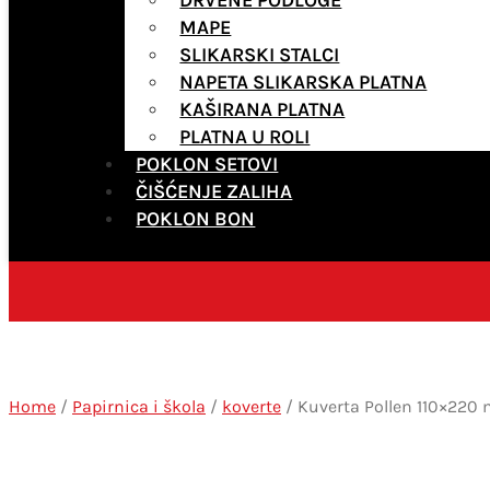
MAPE
SLIKARSKI STALCI
NAPETA SLIKARSKA PLATNA
KAŠIRANA PLATNA
PLATNA U ROLI
POKLON SETOVI
ČIŠĆENJE ZALIHA
POKLON BON
Home
/
Papirnica i škola
/
koverte
/ Kuverta Pollen 110×220