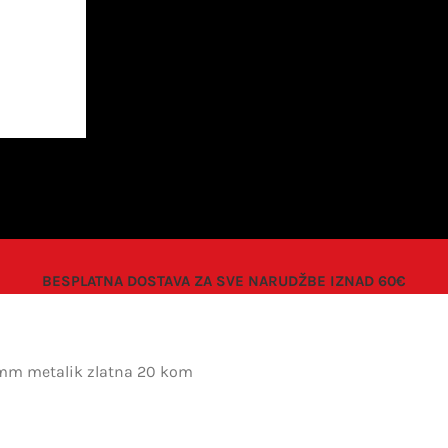
BESPLATNA DOSTAVA ZA SVE NARUDŽBE IZNAD 60€
 mm metalik zlatna 20 kom