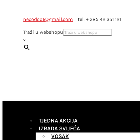
necodoo1@gmail.com
tel: + 385 42 351 121
Traži u webshopu
×
TJEDNA AKCIJA
IZRADA SVIJEĆA
VOSAK