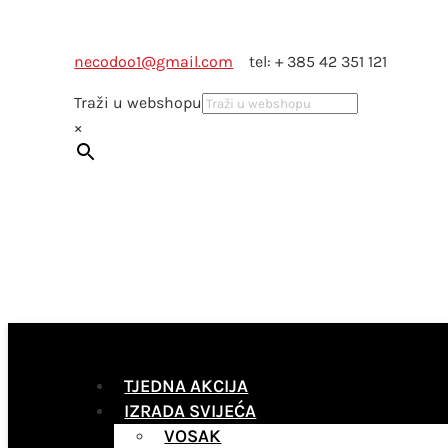
necodoo1@gmail.com
tel: + 385 42 351 121
Traži u webshopu
×
TJEDNA AKCIJA
IZRADA SVIJEĆA
VOSAK