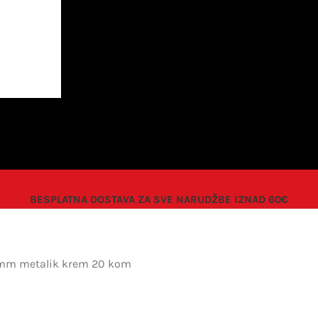
BESPLATNA DOSTAVA ZA SVE NARUDŽBE IZNAD 60€
0 mm metalik krem 20 kom