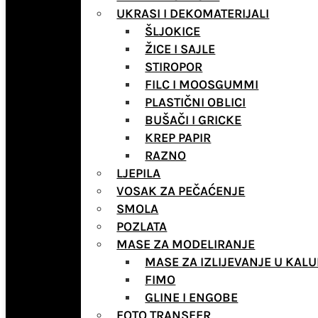
UKRASI I DEKOMATERIJALI
ŠLJOKICE
ŽICE I SAJLE
STIROPOR
FILC I MOOSGUMMI
PLASTIČNI OBLICI
BUŠAČI I GRICKE
KREP PAPIR
RAZNO
LJEPILA
VOSAK ZA PEČAĆENJE
SMOLA
POZLATA
MASE ZA MODELIRANJE
MASE ZA IZLIJEVANJE U KALU
FIMO
GLINE I ENGOBE
FOTO TRANSFER