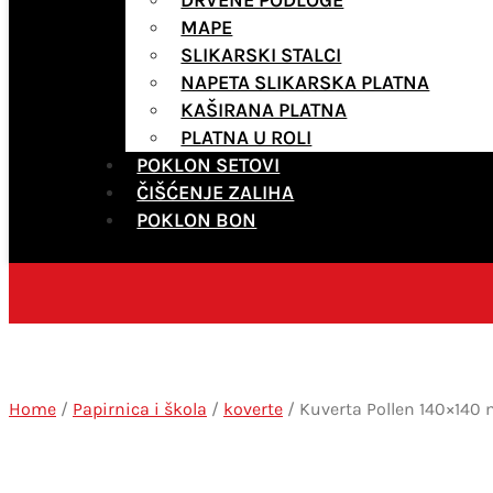
MAPE
SLIKARSKI STALCI
NAPETA SLIKARSKA PLATNA
KAŠIRANA PLATNA
PLATNA U ROLI
POKLON SETOVI
ČIŠĆENJE ZALIHA
POKLON BON
Home
/
Papirnica i škola
/
koverte
/ Kuverta Pollen 140×14