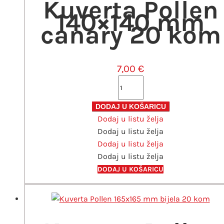
Kuverta Pollen
140×140 mm
canary 20 kom
7,00
€
Kuverta
Pollen
140x140
DODAJ U KOŠARICU
Dodaj u listu želja
mm
Dodaj u listu želja
canary
Dodaj u listu želja
20
Dodaj u listu želja
kom
količina
DODAJ U KOŠARICU