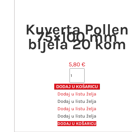
Kuverta Pollen
75×100 mm
bijela 20 kom
5,80
€
Kuverta
Pollen
75x100
DODAJ U KOŠARICU
Dodaj u listu želja
mm
Dodaj u listu želja
bijela
Dodaj u listu želja
20
Dodaj u listu želja
kom
količina
DODAJ U KOŠARICU