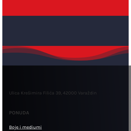
Ulica Krešimira Filića 39, 42000 Varaždin
PONUDA
Boje i mediumi