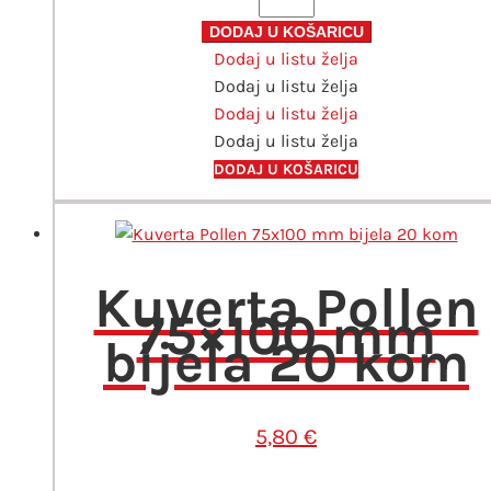
Pollen
165x165
DODAJ U KOŠARICU
Dodaj u listu želja
mm
Dodaj u listu želja
bijela
Dodaj u listu želja
20
Dodaj u listu želja
kom
količina
DODAJ U KOŠARICU
Kuverta Pollen
75×100 mm
bijela 20 kom
5,80
€