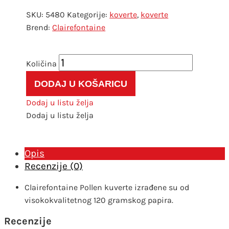
SKU:
5480
Kategorije:
koverte
,
koverte
Clairefontaine
Kuverta
Pollen
DODAJ U KOŠARICU
75x100
mm
Dodaj u listu želja
karamel
Dodaj u listu želja
20
kom
količina
Opis
Recenzije (0)
Clairefontaine Pollen kuverte izrađene su od
visokokvalitetnog 120 gramskog papira.
Recenzije