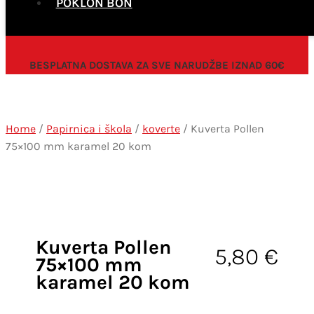
POKLON BON
BESPLATNA DOSTAVA ZA SVE NARUDŽBE IZNAD 60€
Home
/
Papirnica i škola
/
koverte
/ Kuverta Pollen
75×100 mm karamel 20 kom
Kuverta Pollen
5,80
€
75×100 mm
karamel 20 kom