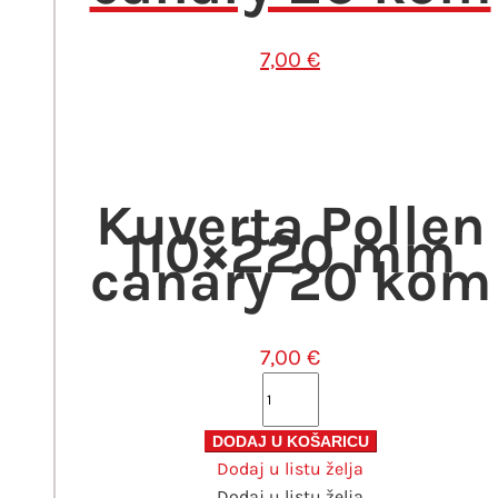
7,00
€
Kuverta Pollen
110×220 mm
canary 20 kom
7,00
€
Kuverta
Pollen
110x220
DODAJ U KOŠARICU
Dodaj u listu želja
mm
Dodaj u listu želja
canary