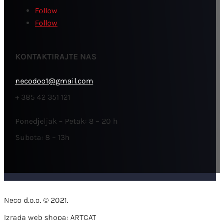
Follow
Follow
KONTAKTIRAJTE NAS
necodoo1@gmail.com
+ 385 42 351 121
Ponedjeljak – Petak: 8 – 20 h
Subota: 8 – 13h
Neco d.o.o. © 2021.
Izrada web shopa: ARTCAT