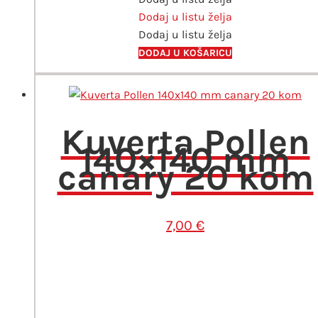
Dodaj u listu želja
20
Dodaj u listu želja
kom
količina
DODAJ U KOŠARICU
Kuverta Pollen
140×140 mm
canary 20 kom
7,00
€