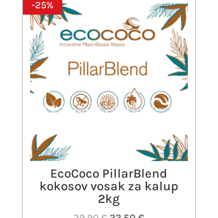
-25%
EcoCoco PillarBlend
kokosov vosak za kalup
2kg
Izvorna
Trenutna
29,90
€
22,50
€