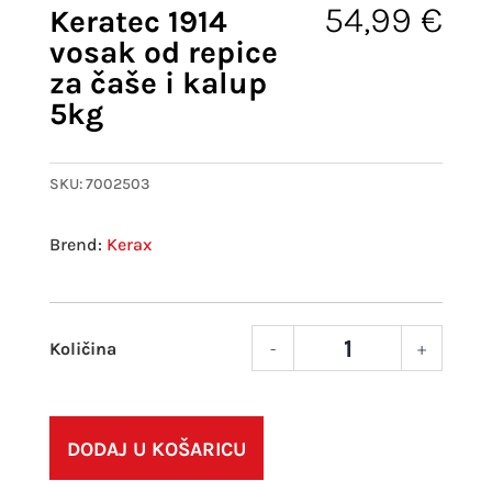
54,99
€
Keratec 1914
vosak od repice
za čaše i kalup
5kg
SKU:
7002503
Kerax
-
+
Kera
1914
vosa
od
DODAJ U KOŠARICU
repic