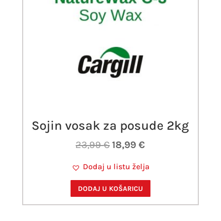
Sojin vosak za posude 2kg
Izvorna
Trenutna
23,99
€
18,99
€
cijena
cijena
Dodaj u listu želja
bila
je:
je:
18,99 €.
DODAJ U KOŠARICU
23,99 €.