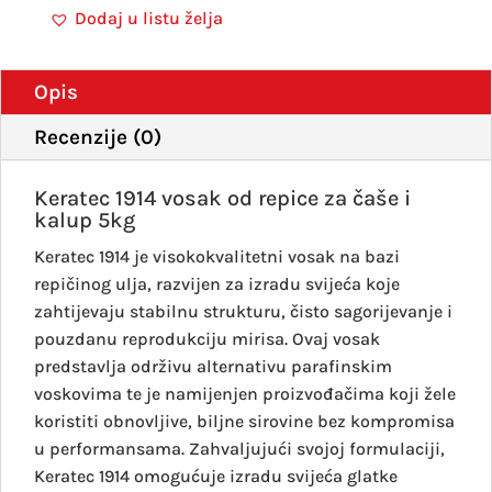
za
Dodaj u listu želja
čaše
i
kalu
Opis
5kg
Recenzije (0)
količ
Keratec 1914 vosak od repice za čaše i
kalup 5kg
Keratec 1914 je visokokvalitetni vosak na bazi
repičinog ulja, razvijen za izradu svijeća koje
zahtijevaju stabilnu strukturu, čisto sagorijevanje i
pouzdanu reprodukciju mirisa. Ovaj vosak
predstavlja održivu alternativu parafinskim
voskovima te je namijenjen proizvođačima koji žele
koristiti obnovljive, biljne sirovine bez kompromisa
u performansama. Zahvaljujući svojoj formulaciji,
Keratec 1914 omogućuje izradu svijeća glatke