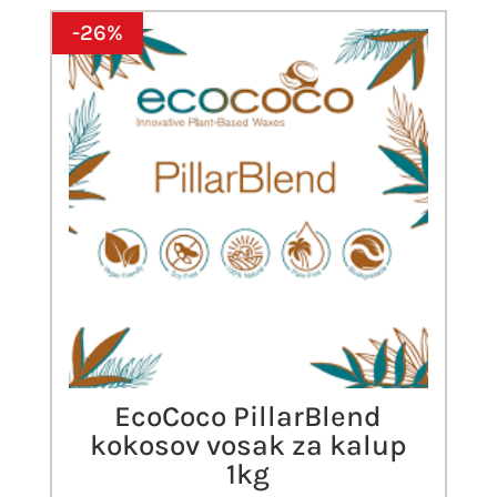
-26%
EcoCoco PillarBlend
kokosov vosak za kalup
1kg