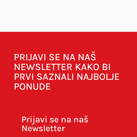
Vaša adresa e-pošte neće biti objavljena.
Obavezna polja su označena sa
* (obavezno)
PRIJAVI SE NA NAŠ
NEWSLETTER KAKO BI
PRVI SAZNALI NAJBOLJE
PONUDE
Prijavi se na naš
Newsletter
Spremi moje ime, e-poštu i web-stranicu u
ovom internet pregledniku za sljedeći put kada