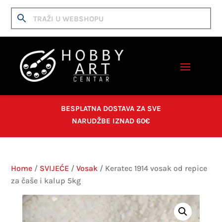
BESPLATNA DOSTAVA ZA SVE
NARUDŽBE IZNAD 60€
Home
/
SVIJEĆE
/
Vosak
/ Keratec 1914 vosak od repice
za čaše i kalup 5kg