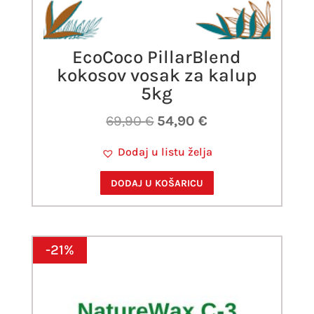
EcoCoco PillarBlend
kokosov vosak za kalup
5kg
Izvorna
Trenutna
69,90
€
54,90
€
cijena
cijena
Dodaj u listu želja
bila
je:
je:
54,90 €.
DODAJ U KOŠARICU
69,90 €.
-21%