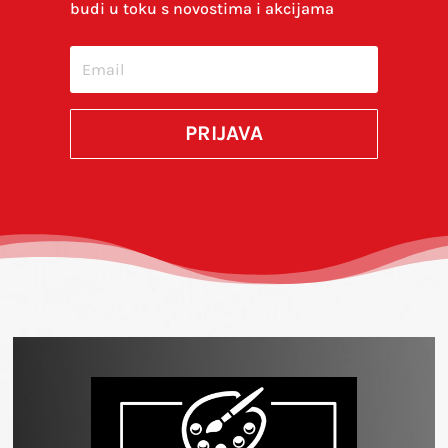
budi u toku s novostima i akcijama
budem komentirao.
SUBMIT
PRIJAVA