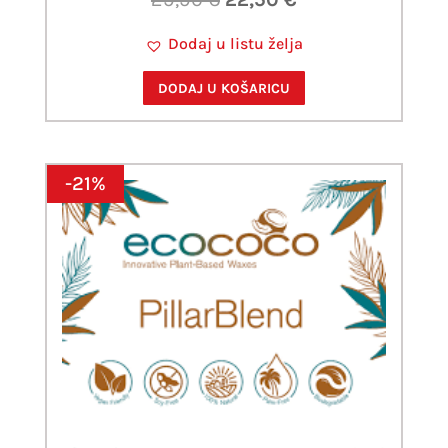
cijena
cijena
Dodaj u listu želja
bila
je:
je:
22,50 €.
DODAJ U KOŠARICU
29,90 €.
-21%