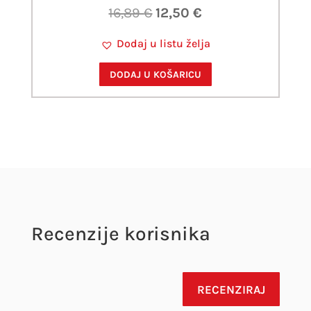
Izvorna
Trenutna
16,89
€
12,50
€
cijena
cijena
Dodaj u listu želja
bila
je:
je:
12,50 €.
DODAJ U KOŠARICU
16,89 €.
Recenzije korisnika
RECENZIRAJ