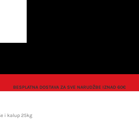
BESPLATNA DOSTAVA ZA SVE NARUDŽBE IZNAD 60€
še i kalup 25kg