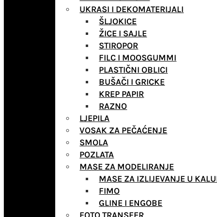
UKRASI I DEKOMATERIJALI
ŠLJOKICE
ŽICE I SAJLE
STIROPOR
FILC I MOOSGUMMI
PLASTIČNI OBLICI
BUŠAČI I GRICKE
KREP PAPIR
RAZNO
LJEPILA
VOSAK ZA PEČAĆENJE
SMOLA
POZLATA
MASE ZA MODELIRANJE
MASE ZA IZLIJEVANJE U KALU
FIMO
GLINE I ENGOBE
FOTO TRANSFER