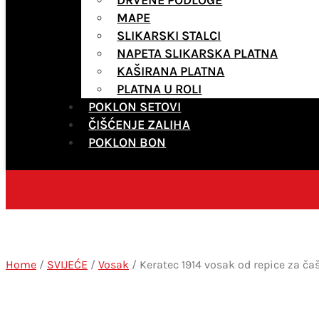
MAPE
SLIKARSKI STALCI
NAPETA SLIKARSKA PLATNA
KAŠIRANA PLATNA
PLATNA U ROLI
POKLON SETOVI
ČIŠĆENJE ZALIHA
POKLON BON
Home
/
SVIJEĆE
/
Vosak
/ Keratec 1914 vosak od repice za ča