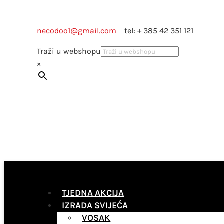
necodoo1@gmail.com
tel: + 385 42 351 121
Traži u webshopu
×
TJEDNA AKCIJA
IZRADA SVIJEĆA
VOSAK