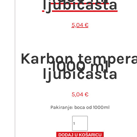
ljubičasta
5,04
€
Karbon temper
1000 ml
ljubičasta
5,04
€
Pakiranje: boca od 1000ml
Karbon
tempera
1000
DODAJ U KOŠARICU