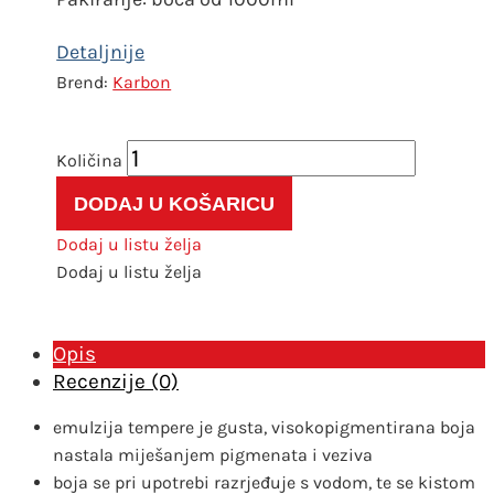
Karbon
Karbon
tempera
DODAJ U KOŠARICU
1000
ml
Dodaj u listu želja
smeđa
Dodaj u listu želja
količina
Opis
Recenzije (0)
emulzija tempere je gusta, visokopigmentirana boja
nastala miješanjem pigmenata i veziva
boja se pri upotrebi razrjeđuje s vodom, te se kistom