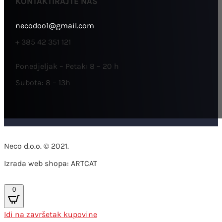
KONTAKTIRAJTE NAS
necodoo1@gmail.com
+ 385 42 351 121
Ponedjeljak – Petak: 8 – 20 h
Subota: 8 – 13h
Neco d.o.o. © 2021.
Izrada web shopa: ARTCAT
0
Idi na završetak kupovine