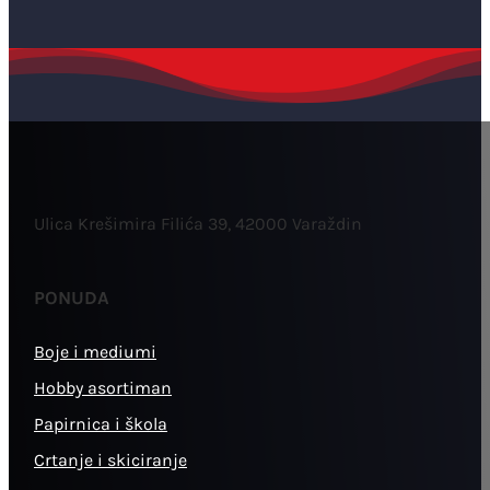
Ulica Krešimira Filića 39, 42000 Varaždin
PONUDA
Boje i mediumi
Hobby asortiman
Papirnica i škola
Crtanje i skiciranje