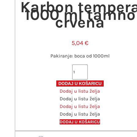
Karbon temper
1000 ml tamno
crvena
5,04
€
Pakiranje: boca od 1000ml
Karbon
tempera
1000
DODAJ U KOŠARICU
Dodaj u listu želja
ml
Dodaj u listu želja
tamno
Dodaj u listu želja
crvena
Dodaj u listu želja
količina
DODAJ U KOŠARICU