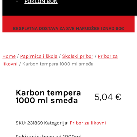
POKLON BON
BESPLATNA DOSTAVA ZA SVE NARUDŽBE IZNAD 60€
Home
/
Papirnica i škola
/
Školski pribor
/
Pribor za
likovni
/ Karbon tempera 1000 ml smeđa
Karbon tempera
5,04
€
1000 ml smeđa
SKU:
231869
Kategorija:
Pribor za likovni
Pakiranje: boca od 1000ml