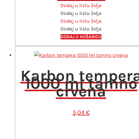
Dodaj u listu želja
ml
Dodaj u listu želja
ljubičasta
Dodaj u listu želja
količina
Dodaj u listu želja
DODAJ U KOŠARICU
Karbon temper
1000 ml tamno
crvena
5,04
€