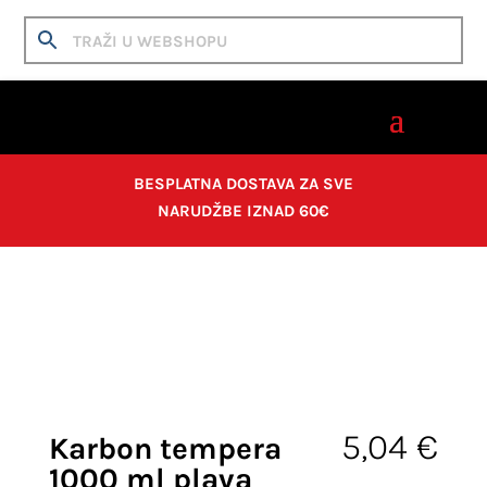
BESPLATNA DOSTAVA ZA SVE
NARUDŽBE IZNAD 60€
Home
/
Papirnica i škola
/
Školski pribor
/
Pribor za
likovni
/ Karbon tempera 1000 ml plava
5,04
€
Karbon tempera
1000 ml plava