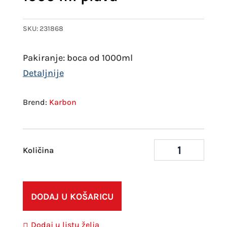
SKU:
231868
Pakiranje: boca od 1000ml
Karbon
Karb
temp
1000
ml
DODAJ U KOŠARICU
plav
količ
Dodaj u listu želja