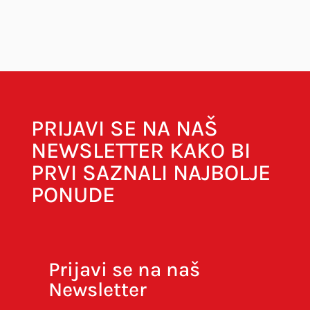
Vaša adresa e-pošte neće biti objavljena.
Obavezna polja su označena sa
* (obavezno)
Your rating
Your review
*
PRIJAVI SE NA NAŠ
NEWSLETTER KAKO BI
PRVI SAZNALI NAJBOLJE
PONUDE
Naziv
*
E-pošta
*
Prijavi se na naš
Newsletter