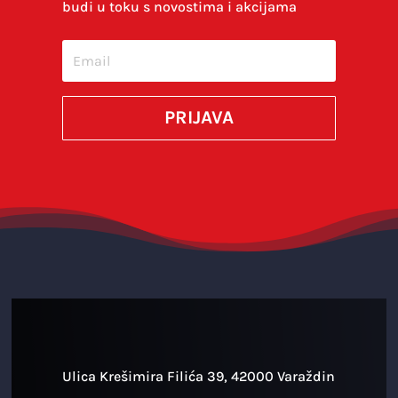
budi u toku s novostima i akcijama
Spremi moje ime, e-poštu i web-stranicu u
ovom internet pregledniku za sljedeći put kada
budem komentirao.
PRIJAVA
SUBMIT
Ulica Krešimira Filića 39, 42000 Varaždin