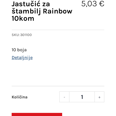
5,03
€
Jastučić za
štambilj Rainbow
10kom
SKU:
301100
10 boja
-
+
Jastu
za
štam