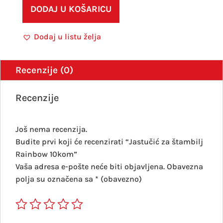
Rain
DODAJ U KOŠARICU
10ko
količ
Dodaj u listu želja
Recenzije (0)
Recenzije
Još nema recenzija.
Budite prvi koji će recenzirati “Jastučić za štambilj
Rainbow 10kom”
Vaša adresa e-pošte neće biti objavljena.
Obavezna
polja su označena sa
* (obavezno)