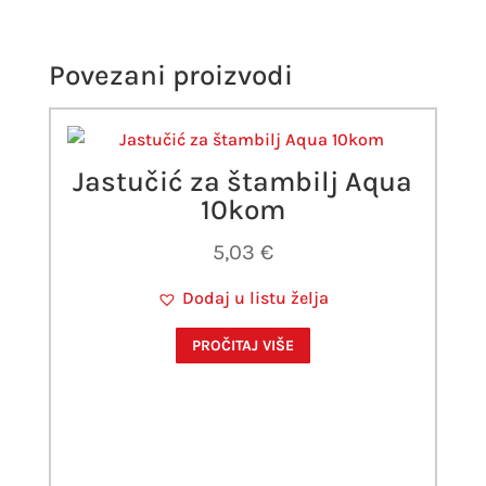
Povezani proizvodi
Jastučić za štambilj Aqua
10kom
5,03
€
Dodaj u listu želja
PROČITAJ VIŠE