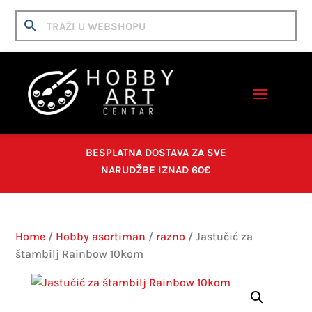
BESPLATNA DOSTAVA ZA SVE
NARUDŽBE IZNAD 60€
Home
/
Hobby asortiman
/
razno
/ Jastučić za
štambilj Rainbow 10kom