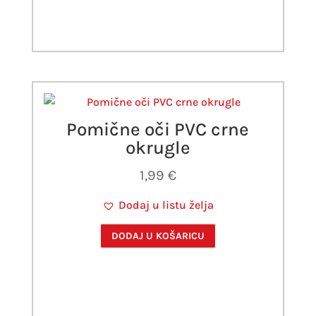
Pomične oči PVC crne
okrugle
1,99
€
Dodaj u listu želja
DODAJ U KOŠARICU