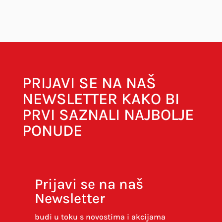
Vaša adresa e-pošte neće biti objavljena.
Obavezna polja su označena sa
* (obavezno)
PRIJAVI SE NA NAŠ
NEWSLETTER KAKO BI
PRVI SAZNALI NAJBOLJE
PONUDE
Prijavi se na naš
Newsletter
Spremi moje ime, e-poštu i web-stranicu u
ovom internet pregledniku za sljedeći put kada
budi u toku s novostima i akcijama
budem komentirao.