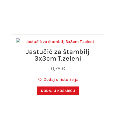
Jastučić za štambilj
3x3cm T.zeleni
0,78
€
Dodaj u listu želja
DODAJ U KOŠARICU