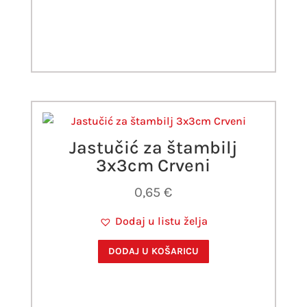
Jastučić za štambilj
3x3cm Crveni
0,65
€
Dodaj u listu želja
DODAJ U KOŠARICU