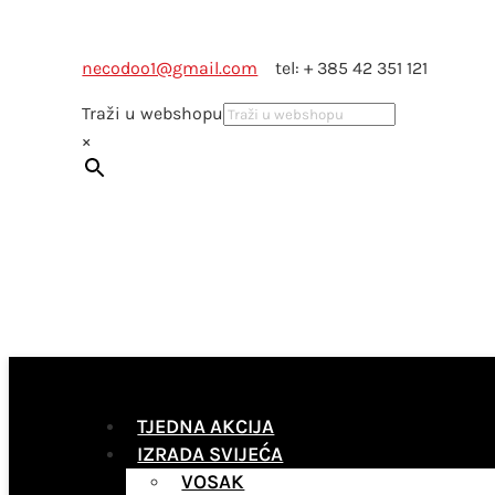
necodoo1@gmail.com
tel: + 385 42 351 121
Traži u webshopu
×
TJEDNA AKCIJA
IZRADA SVIJEĆA
VOSAK