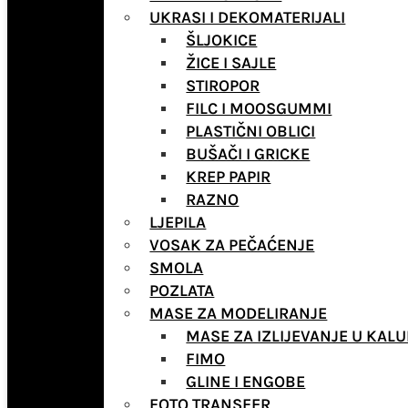
UKRASI I DEKOMATERIJALI
ŠLJOKICE
ŽICE I SAJLE
STIROPOR
FILC I MOOSGUMMI
PLASTIČNI OBLICI
BUŠAČI I GRICKE
KREP PAPIR
RAZNO
LJEPILA
VOSAK ZA PEČAĆENJE
SMOLA
POZLATA
MASE ZA MODELIRANJE
MASE ZA IZLIJEVANJE U KALU
FIMO
GLINE I ENGOBE
FOTO TRANSFER