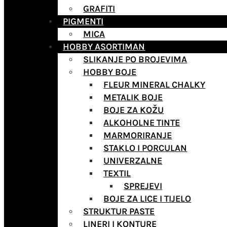
GRAFITI
PIGMENTI
MICA
HOBBY ASORTIMAN
SLIKANJE PO BROJEVIMA
HOBBY BOJE
FLEUR MINERAL CHALKY
METALIK BOJE
BOJE ZA KOŽU
ALKOHOLNE TINTE
MARMORIRANJE
STAKLO I PORCULAN
UNIVERZALNE
TEXTIL
SPREJEVI
BOJE ZA LICE I TIJELO
STRUKTUR PASTE
LINERI I KONTURE