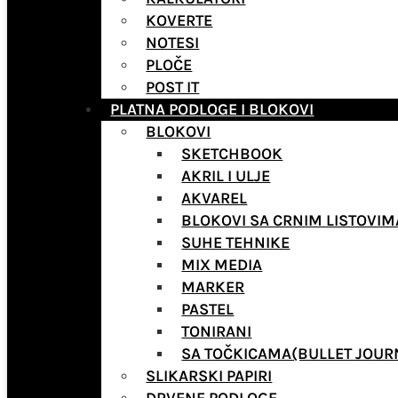
KOVERTE
NOTESI
PLOČE
POST IT
PLATNA PODLOGE I BLOKOVI
BLOKOVI
SKETCHBOOK
AKRIL I ULJE
AKVAREL
BLOKOVI SA CRNIM LISTOVIM
SUHE TEHNIKE
MIX MEDIA
MARKER
PASTEL
TONIRANI
SA TOČKICAMA(BULLET JOUR
SLIKARSKI PAPIRI
DRVENE PODLOGE