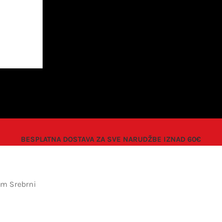
BESPLATNA DOSTAVA ZA SVE NARUDŽBE IZNAD 60€
cm Srebrni