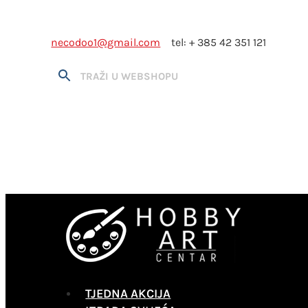
necodoo1@gmail.com
tel: + 385 42 351 121
TJEDNA AKCIJA