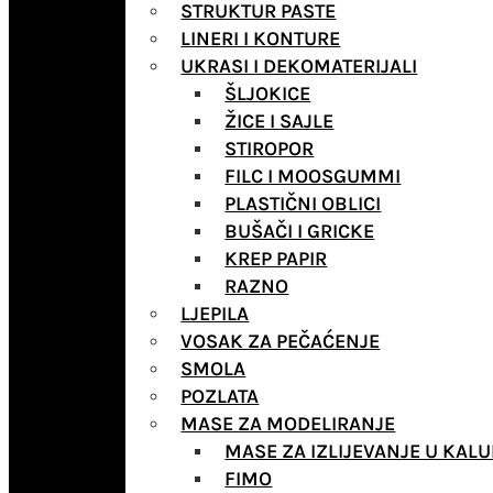
STRUKTUR PASTE
LINERI I KONTURE
UKRASI I DEKOMATERIJALI
ŠLJOKICE
ŽICE I SAJLE
STIROPOR
FILC I MOOSGUMMI
PLASTIČNI OBLICI
BUŠAČI I GRICKE
KREP PAPIR
RAZNO
LJEPILA
VOSAK ZA PEČAĆENJE
SMOLA
POZLATA
MASE ZA MODELIRANJE
MASE ZA IZLIJEVANJE U KALU
FIMO