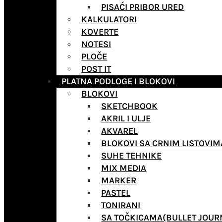
PISAĆI PRIBOR URED
KALKULATORI
KOVERTE
NOTESI
PLOČE
POST IT
PLATNA PODLOGE I BLOKOVI
BLOKOVI
SKETCHBOOK
AKRIL I ULJE
AKVAREL
BLOKOVI SA CRNIM LISTOVIM
SUHE TEHNIKE
MIX MEDIA
MARKER
PASTEL
TONIRANI
SA TOČKICAMA(BULLET JOUR