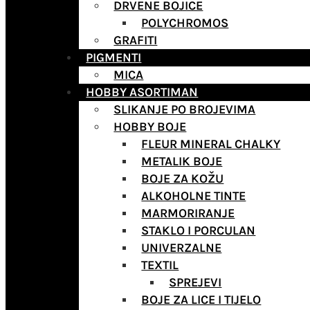
DRVENE BOJICE
POLYCHROMOS
GRAFITI
PIGMENTI
MICA
HOBBY ASORTIMAN
SLIKANJE PO BROJEVIMA
HOBBY BOJE
FLEUR MINERAL CHALKY
METALIK BOJE
BOJE ZA KOŽU
ALKOHOLNE TINTE
MARMORIRANJE
STAKLO I PORCULAN
UNIVERZALNE
TEXTIL
SPREJEVI
BOJE ZA LICE I TIJELO