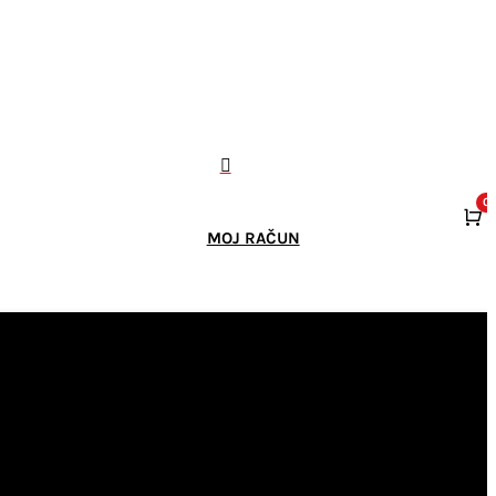

0
K
MOJ RAČUN