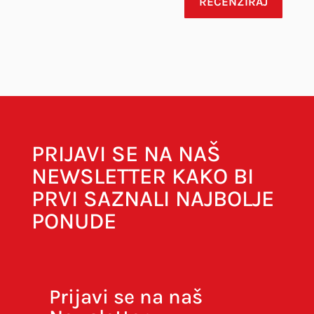
RECENZIRAJ
Vaša adresa e-pošte neće biti objavljena.
Obavezna polja su označena sa
* (obavezno)
PRIJAVI SE NA NAŠ
NEWSLETTER KAKO BI
PRVI SAZNALI NAJBOLJE
PONUDE
Prijavi se na naš
Spremi moje ime, e-poštu i web-stranicu u