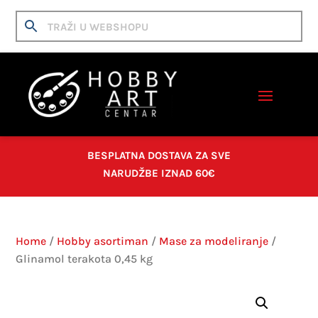
BESPLATNA DOSTAVA ZA SVE
NARUDŽBE IZNAD 60€
Home
/
Hobby asortiman
/
Mase za modeliranje
/
Glinamol terakota 0,45 kg