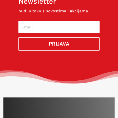
Newsletter
ovom internet pregledniku za sljedeći put kada
budi u toku s novostima i akcijama
budem komentirao.
SUBMIT
PRIJAVA