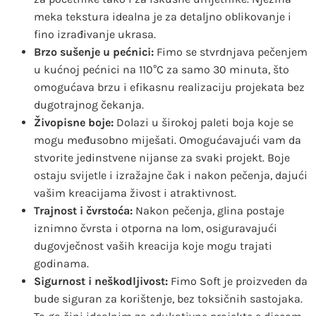
meka tekstura idealna je za detaljno oblikovanje i
fino izrađivanje ukrasa.
Brzo sušenje u pećnici:
Fimo se stvrdnjava pečenjem
u kućnoj pećnici na 110°C za samo 30 minuta, što
omogućava brzu i efikasnu realizaciju projekata bez
dugotrajnog čekanja.
Živopisne boje:
Dolazi u širokoj paleti boja koje se
mogu međusobno miješati. Omogućavajući vam da
stvorite jedinstvene nijanse za svaki projekt. Boje
ostaju svijetle i izražajne čak i nakon pečenja, dajući
vašim kreacijama živost i atraktivnost.
Trajnost i čvrstoća:
Nakon pečenja, glina postaje
iznimno čvrsta i otporna na lom, osiguravajući
dugovječnost vaših kreacija koje mogu trajati
godinama.
Sigurnost i neškodljivost:
Fimo Soft je proizveden da
bude siguran za korištenje, bez toksičnih sastojaka.