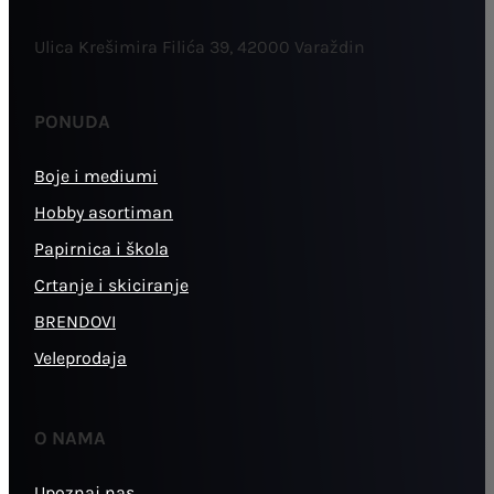
Ulica Krešimira Filića 39, 42000 Varaždin
PONUDA
Boje i mediumi
Hobby asortiman
Papirnica i škola
Crtanje i skiciranje
BRENDOVI
Veleprodaja
O NAMA
Upoznaj nas