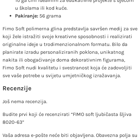
To ga čini idealnim za edukativne projekte s djecom
u školama ili kod kuće.
Pakiranje:
56 grama
Fimo Soft polimerna glina predstavlja savršen medij za sve
koji žele istražiti svoje kreativne sposobnosti i realizirati
originalne ideje u trodimenzionalnom formatu. Bilo da
planirate izradu personaliziranih poklona, unikatnog
nakita ili obogaćivanje doma dekorativnim figurama,
Fimo Soft nudi kvalitetu i svestranost koja će zadovoljiti
sve vaše potrebe u svijetu umjetničkog izražavanja.
Recenzije
Još nema recenzija.
Budite prvi koji će recenzirati “FIMO soft ljubičasta šljiva
8020-63”
Vaša adresa e-pošte neće biti objavljena.
Obavezna polja su