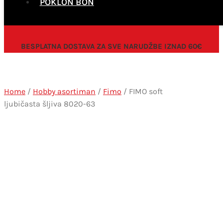
POKLON BON
BESPLATNA DOSTAVA ZA SVE NARUDŽBE IZNAD 60€
Home
/
Hobby asortiman
/
Fimo
/ FIMO soft
ljubičasta šljiva 8020-63