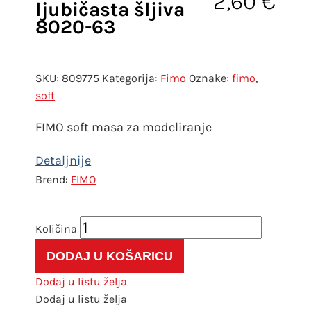
2,60
€
ljubičasta šljiva
8020-63
SKU:
809775
Kategorija:
Fimo
Oznake:
fimo
,
soft
FIMO soft masa za modeliranje
FIMO
FIMO
soft
DODAJ U KOŠARICU
ljubičasta
šljiva
Dodaj u listu želja
8020-
Dodaj u listu želja
63