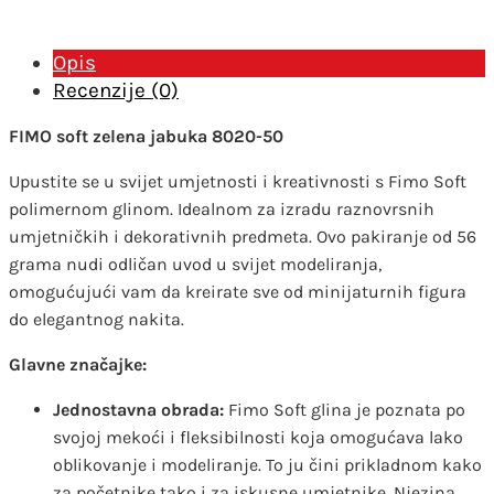
količina
Opis
Recenzije (0)
FIMO soft zelena jabuka 8020-50
Upustite se u svijet umjetnosti i kreativnosti s Fimo Soft
polimernom glinom. Idealnom za izradu raznovrsnih
umjetničkih i dekorativnih predmeta. Ovo pakiranje od 56
grama nudi odličan uvod u svijet modeliranja,
omogućujući vam da kreirate sve od minijaturnih figura
do elegantnog nakita.
Glavne značajke:
Jednostavna obrada:
Fimo Soft glina je poznata po
svojoj mekoći i fleksibilnosti koja omogućava lako
oblikovanje i modeliranje. To ju čini prikladnom kako
za početnike tako i za iskusne umjetnike. Njezina