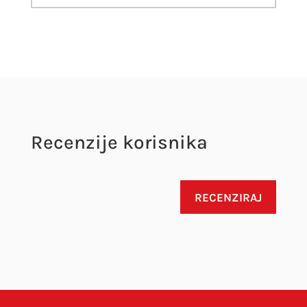
Recenzije korisnika
RECENZIRAJ
Vaša adresa e-pošte neće biti objavljena.
Obavezna polja su označena sa
* (obavezno)