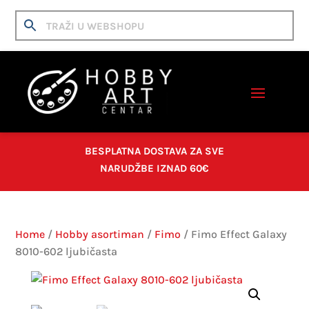
BESPLATNA DOSTAVA ZA SVE
NARUDŽBE IZNAD 60€
Home
/
Hobby asortiman
/
Fimo
/ Fimo Effect Galaxy
8010-602 ljubičasta