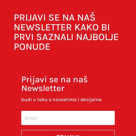
PRIJAVI SE NA NAŠ
NEWSLETTER KAKO BI
PRVI SAZNALI NAJBOLJE
PONUDE
Prijavi se na naš
Newsletter
Spremi moje ime, e-poštu i web-stranicu u
ovom internet pregledniku za sljedeći put kada
budi u toku s novostima i akcijama
budem komentirao.
SUBMIT