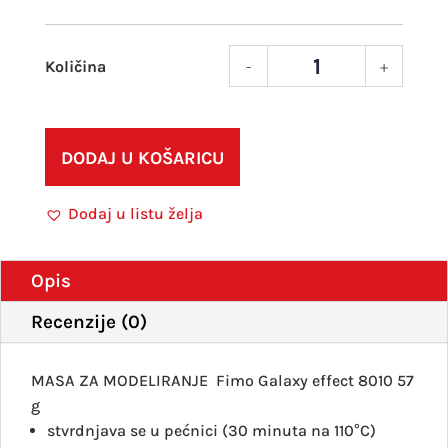
-
+
Fimo
Effec
Gala
8010
DODAJ U KOŠARICU
602
ljubi
Dodaj u listu želja
količ
Opis
Recenzije (0)
MASA ZA MODELIRANJE
Fimo Galaxy effect 8010
57
g
stvrdnjava se u pećnici (30 minuta na 110°C)