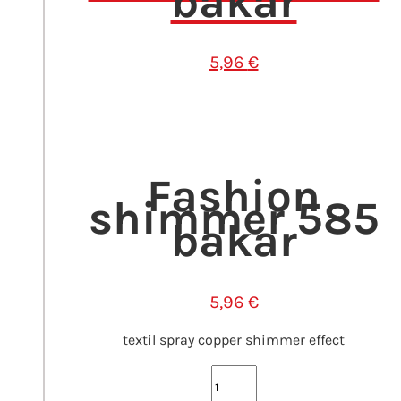
bakar
5,96
€
Fashion
shimmer 585
bakar
5,96
€
textil spray copper shimmer effect
Fashion
shimmer