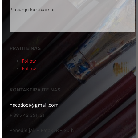
Plaćanje karticama:
PRATITE NAS
Follow
Follow
KONTAKTIRAJTE NAS
necodoo1@gmail.com
+ 385 42 351 121
Ponedjeljak – Petak: 8 – 20 h