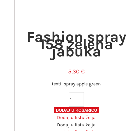
Fashion spray
158 zelena
jabuka
5,30
€
textil spray apple green
Fashion
spray
158
DODAJ U KOŠARICU
Dodaj u listu želja
zelena
Dodaj u listu želja
jabuka