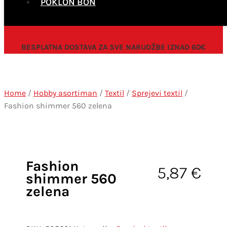
POKLON BON
BESPLATNA DOSTAVA ZA SVE NARUDŽBE IZNAD 60€
Home
/
Hobby asortiman
/
Textil
/
Sprejevi textil
/
Fashion shimmer 560 zelena
Fashion
5,87
€
shimmer 560
zelena