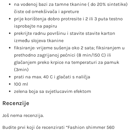
na vodenoj bazi za tamne tkanine ( do 20% sintetike)
čiste od omekšivača i apreture
prije korištenja dobro protresite i 2 ili 3 puta testno
isprobajte na papiru
prekrijte radnu površinu i stavite stavite karton
između slojeva tkanine
fiksiranje: vrijeme sušenja oko 2 sata; fiksiranjem u
prethodno zagrijanoj pećnici (8 min/150 C) ili
glačanjem preko krpice na temperaturi za pamuk
(3min)
prati na max. 40 C i glačati s naličja
100 ml
zelena boja sa svjetlucavim efektom
Recenzije
Još nema recenzija.
Budite prvi koji će recenzirati “Fashion shimmer 560