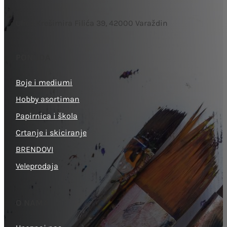
Ulica Krešimira Filića 39, 42000 Varaždin
PONUDA
Boje i mediumi
Hobby asortiman
Papirnica i škola
Crtanje i skiciranje
BRENDOVI
Veleprodaja
O NAMA