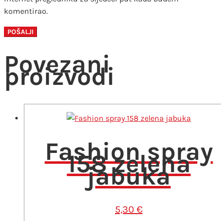
komentirao.
Povezani
proizvodi
Fashion spray
158 zelena
jabuka
5,30
€