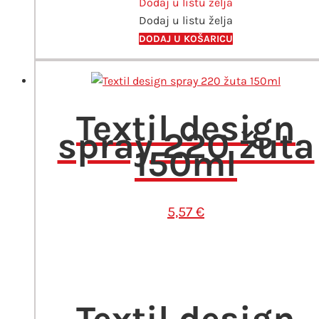
Dodaj u listu želja
količina
Dodaj u listu želja
DODAJ U KOŠARICU
Textil design
spray 220 žuta
150ml
5,57
€
Textil design