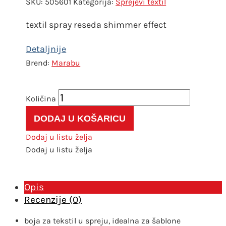
SKU:
505601
Kategorija:
Sprejevi textil
textil spray reseda shimmer effect
Marabu
Fashion
shimmer
DODAJ U KOŠARICU
560
zelena
Dodaj u listu želja
količina
Dodaj u listu želja
Opis
Recenzije (0)
boja za tekstil u spreju, idealna za šablone