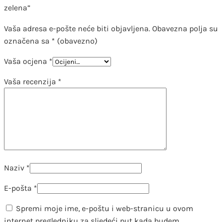
zelena”
Vaša adresa e-pošte neće biti objavljena.
Obavezna polja su
označena sa
* (obavezno)
Vaša ocjena
*
Vaša recenzija
*
Naziv
*
E-pošta
*
Spremi moje ime, e-poštu i web-stranicu u ovom
internet pregledniku za sljedeći put kada budem