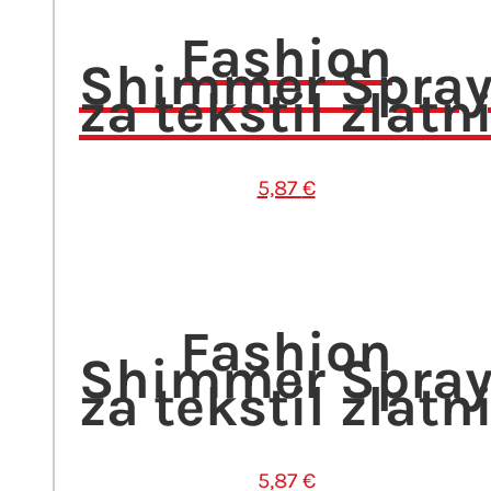
Fashion
Shimmer Spra
za tekstil zlatn
5,87
€
Fashion
Shimmer Spra
za tekstil zlatn
5,87
€