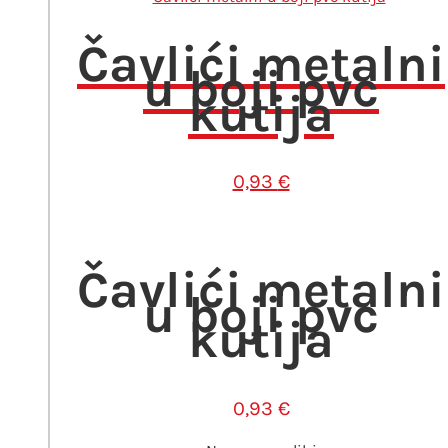
Čavlići metalni
u boji pvc
kutija
0,93
€
Čavlići metalni
u boji pvc
kutija
0,93
€