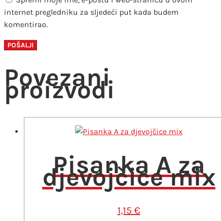
internet pregledniku za sljedeći put kada budem
komentirao.
Povezani
proizvodi
Pisanka A za
djevojčice mix
1,15
€