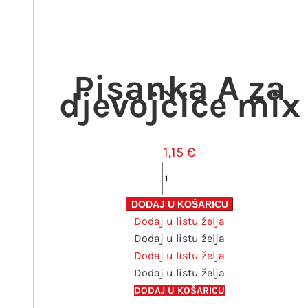
Pisanka A za
djevojčice mix
1,15
€
Pisanka
A
za
DODAJ U KOŠARICU
Dodaj u listu želja
djevojčice
Dodaj u listu želja
mix
Dodaj u listu želja
količina
Dodaj u listu želja
DODAJ U KOŠARICU