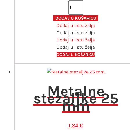
Pisanka
A
za
DODAJ U KOŠARICU
Dodaj u listu želja
djevojčice
Dodaj u listu želja
mix
Dodaj u listu želja
količina
Dodaj u listu želja
DODAJ U KOŠARICU
Metalne
stezaljke 25
mm
1,84
€