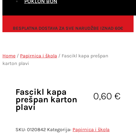
POKLON BON
BESPLATNA DOSTAVA ZA SVE NARUDŽBE IZNAD 60€
Home
/
Papirnica i škola
/ Fascikl kapa prešpan
karton plavi
Fascikl kapa
0,60
€
prešpan karton
plavi
SKU:
0120842
Kategorija:
Papirnica i škola