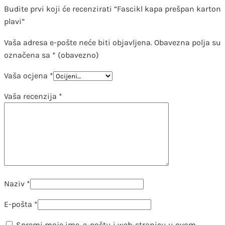
Budite prvi koji će recenzirati “Fascikl kapa prešpan karton
plavi”
Vaša adresa e-pošte neće biti objavljena.
Obavezna polja su
označena sa
* (obavezno)
Vaša ocjena
*
Vaša recenzija
*
Naziv
*
E-pošta
*
Spremi moje ime, e-poštu i web-stranicu u ovom