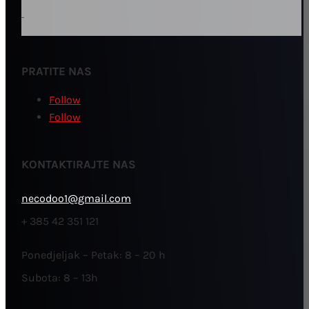
PRATITE NAS
Follow
Follow
KONTAKTIRAJTE NAS
necodoo1@gmail.com
+ 385 42 351 121
Ponedjeljak – Petak: 8 – 20 h
Subota: 8 – 13h