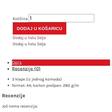
Fascikl
kapa
DODAJ U KOŠARICU
prešpan
karton
Dodaj u listu želja
plavi
Dodaj u listu želja
količina
Opis
Recenzije (0)
3 klape (iz jednog komada)
format: A4; karton prešpan: 280 g/m
Recenzije
Još nema recenzija.