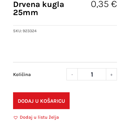
0,35
€
Drvena kugla
25mm
SKU:
923324
-
+
Drve
kugl
25m
količ
DODAJ U KOŠARICU
Dodaj u listu želja