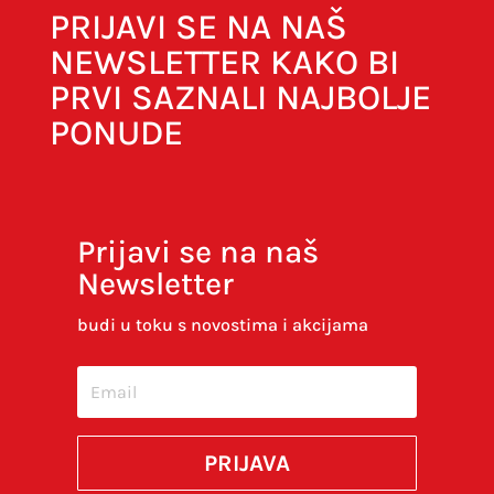
PRIJAVI SE NA NAŠ
NEWSLETTER KAKO BI
PRVI SAZNALI NAJBOLJE
PONUDE
Prijavi se na naš
Newsletter
Spremi moje ime, e-poštu i web-stranicu u
ovom internet pregledniku za sljedeći put kada
budi u toku s novostima i akcijama
budem komentirao.
SUBMIT
PRIJAVA