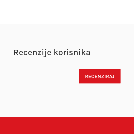
Recenzije korisnika
RECENZIRAJ
Vaša adresa e-pošte neće biti objavljena.
Obavezna polja su označena sa
* (obavezno)