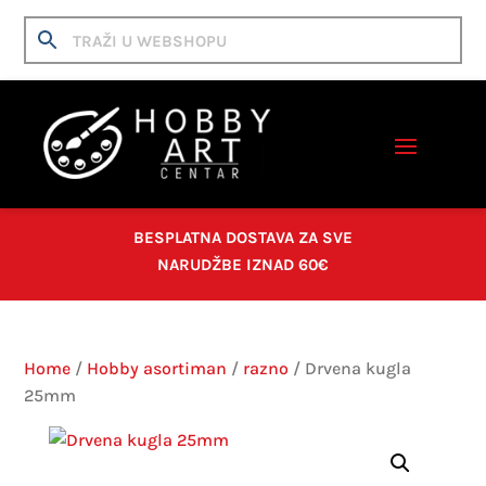
BESPLATNA DOSTAVA ZA SVE
NARUDŽBE IZNAD 60€
Home
/
Hobby asortiman
/
razno
/ Drvena kugla
25mm